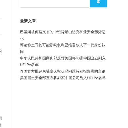
索
最新文章
巴基斯坦俾路支省的中资背景山达克矿业安全形势恶
化
评论称土耳其可能影响叙利亚维吾尔人下一代身份认
的
同
中华人民共和国商务部反对美国将43家中国企业列入
UFLPA名单
泰国官方批评柬埔寨人权状况问题特别报告员的言论
美国国土安全部宣布将43家中国公司列入UFLPA名单
国
性