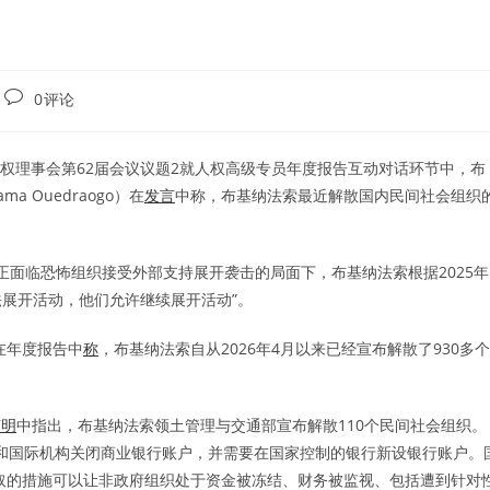
Post
0评论
comments:
在联合国人权理事会第62届会议议题2就人权高级专员年度报告互动对话环节中，布
 Ouedraogo）在
发言
中称，布基纳法索最近解散国内民间社会组织
正面临恐怖组织接受外部支持展开袭击的局面下，布基纳法索根据2025年
展开活动，他们允许继续展开活动”。
克在年度报告中
称
，布基纳法索自从2026年4月以来已经宣布解散了930多个
声明
中指出，布基纳法索领土管理与交通部宣布解散110个民间社会组织。
织和国际机构关闭商业银行账户，并需要在国家控制的银行新设银行账户。
采取的措施可以让非政府组织处于资金被冻结、财务被监视、包括遭到针对