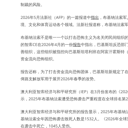
制裁的风险。
2026年5月法新社（AFP）的一篇报道中
指出
，布基纳法索军
境、文化和体育运动各个领域。法新社报道称，布基纳法索
布基纳法索不是唯一一个以打击恐怖主义为名关闭民间组织
的智库CE在2026年4月的一份
报告
中指出，巴基斯坦反恐部门
善组织，这些组织被指控向巴基斯坦塔利班在阿富汗霍斯特（Kh
资金流向恐怖组织。
报告还称，为了打击资金流向恐怖团体，巴基斯坦新规定了
俾路支解放军用于展开2026年春季的攻势。
澳大利亚智库经济与和平研究所（IEP）在3月份发布的《20
示，2025年布基纳法索遭受恐怖袭击严重程度在全球排名第
澳大利亚智库经济与和平研究所的报告显示，2025年布基纳法
基纳法索全年因恐怖袭击致死人数是1532人。《2026年全球
在袭击中死亡，1045人受伤。