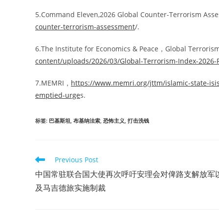
5.Command Eleven,2026 Global Counter-Terrorism Asse
counter-terrorism-assessment
/.
6.The Institute for Economics & Peace，Global Terrorism
content/uploads/2026/03/Global-Terrorism-Index-2026-
7.MEMRI，
https://www.memri.org/jttm/islamic-state-is
emptied-urge
s.
标签
:
巴基斯坦
,
布基纳法索
,
恐怖主义
,
打击洗钱
Read
Previous Post
more
中国常驻联合国大使再次呼吁安理会对俾路支解放军
articles
及马吉德旅实施制裁