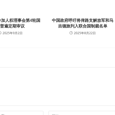
参加人权理事会第4轮国
中国政府呼吁将俾路支解放军和马
别普遍定期审议
吉德旅列入联合国制裁名单
2025年9月2日
2025年8月22日
Enter