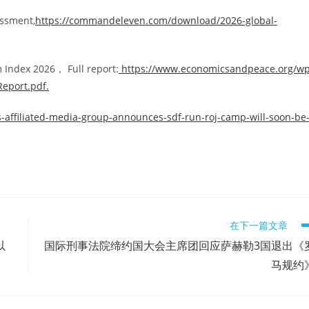
ssment,
https://commandeleven.com/download/2026-global-
 Index 2026， Full report:
https://www.economicsandpeace.org/wp
Report.pdf.
is-affiliated-media-group-announces-sdf-run-roj-camp-will-soon-be
在下一篇文章
以
国际刑事法院缔约国大会主席团回应萨赫勒3国退出《
马规约