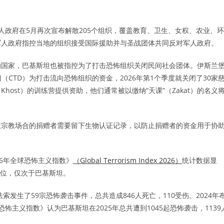
人政府在5月再次宣布解散205个组织，覆盖教育、卫生、女权、农业、环
军人政府指控当地的组织接受国际援助并与圣战团体共同反对军人政府。
的国家，巴基斯坦也被指控为了打击恐怖组织关闭民间社会团体。伊斯兰
（CTD）为打击流向恐怖组织的资金，2026年第1个季度就关闭了30家
ost）的训练营提供资助，他们通常被以缴纳“天课”（Zakat）的名义
在宗教场合的捐赠者需要留下生物认证记录，以防止捐赠者的资金用于协
26年全球恐怖主义指数》
（Global Terrorism Index 2026）
统计数据显
2位，仅次于巴基斯坦。
索发生了59宗恐怖袭击事件，总共造成846人死亡，110受伤。2024年
恐怖主义指数》认为巴基斯坦在2025年总共遭到1045起恐怖袭击，1139