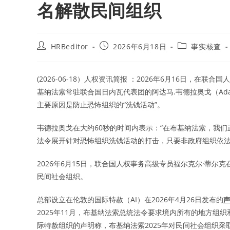
名解散民间组织
Post
Post
Post
HRBeditor
2026年6月18日
事实核查
author:
published:
category:
(2026-06-18）人权资讯简报 ：2026年6月16日，
基纳法索常驻联合国日内瓦代表团的阿达马.韦德拉奥戈（Adama
主要原因是防止恐怖组织的“洗钱活动”。
韦德拉奥戈在大约60秒的时间内表示：“在布基纳法索，我们
法令展开针对恐怖组织洗钱活动的打击，只要非政府组织依法
2026年6月15日，联合国人权事务高级专员福尔克尔·蒂尔
民间社会组织。
总部设立在伦敦的国际特赦（AI）在2026年4月26日发布的
2025年11月，布基纳法索总统法令要求境内所有的地方组
际特赦组织的声明称，布基纳法索2025年对民间社会组织