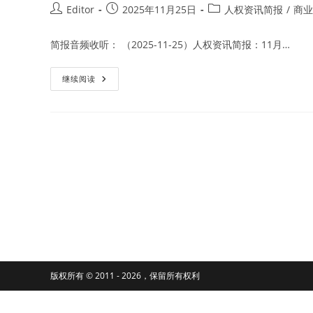
Post
Post
Post
Editor
2025年11月25日
人权资讯简报
/
商业
author:
published:
category:
简报音频收听： （2025-11-25）人权资讯简报：11月…
刚
继续阅读
果
民
主
共
和
国
最
近
针
对
中
国
公
民
的
绑
架
和
袭
击
版权所有 © 2011 - 2026，保留所有权利
事
件
频