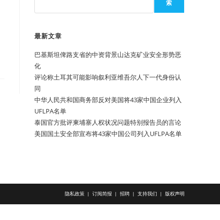
索
最新文章
巴基斯坦俾路支省的中资背景山达克矿业安全形势恶
化
评论称土耳其可能影响叙利亚维吾尔人下一代身份认
同
中华人民共和国商务部反对美国将43家中国企业列入
UFLPA名单
泰国官方批评柬埔寨人权状况问题特别报告员的言论
美国国土安全部宣布将43家中国公司列入UFLPA名单
隐私政策
订阅简报
招聘
支持我们
版权声明