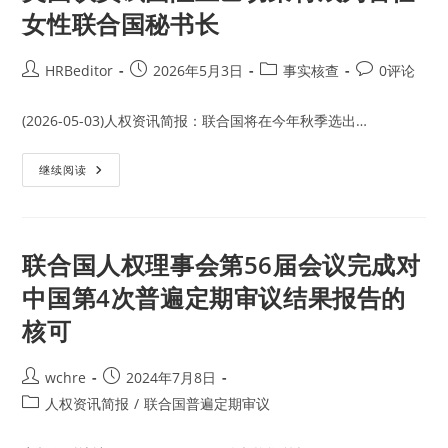
女性联合国秘书长
Post
Post
Post
Post
HRBeditor
2026年5月3日
事实核查
0评论
author:
published:
category:
comments:
(2026-05-03)人权资讯简报：联合国将在今年秋季选出…
美
继续阅读
国
议
员
试
图
阻
联合国人权理事会第56届会议完成对
止
巴
中国第4次普遍定期审议结果报告的
切
莱
核可
特
成
为
首
Post
Post
wchre
2024年7月8日
任
女
author:
published:
Post
人权资讯简报
/
联合国普遍定期审议
性
联
category:
合