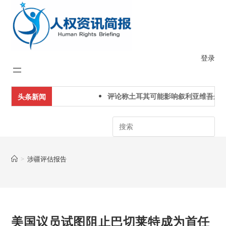
Skip
to
content
登录
评论称土耳其可能影响叙利亚维吾尔人
头条新闻
Search
>
涉疆评估报告
美国议员试图阻止巴切莱特成为首任