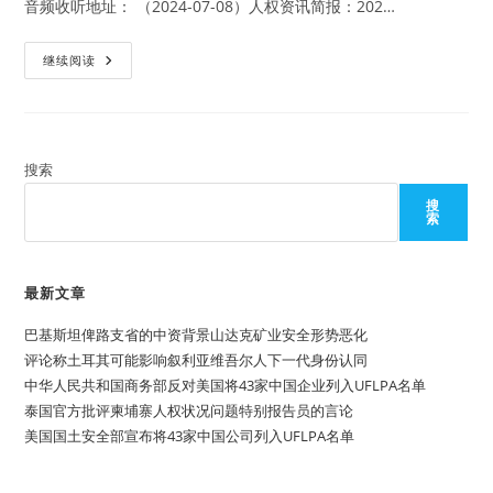
国
音频收听地址： （2024-07-08）人权资讯简报：202…
秘
书
长
联
继续阅读
合
国
人
权
理
事
会
搜索
第
56
搜
届
索
会
议
完
成
对
最新文章
中
国
巴基斯坦俾路支省的中资背景山达克矿业安全形势恶化
第
4
评论称土耳其可能影响叙利亚维吾尔人下一代身份认同
次
普
中华人民共和国商务部反对美国将43家中国企业列入UFLPA名单
遍
泰国官方批评柬埔寨人权状况问题特别报告员的言论
定
期
美国国土安全部宣布将43家中国公司列入UFLPA名单
审
议
结
果