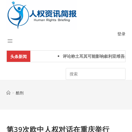
Skip
to
content
登录
评论称土耳其可能影响叙利亚维吾尔人
头条新闻
Search
>
酷刑
第39次欧中人权对话在重庆举行