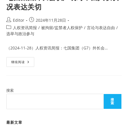
况表达关切
Post
Post
Editor
2024年11月28日
author:
published:
Post
人权资讯简报
/
被拘留/监禁者人权保护
/
言论与表达自由
/
category:
选举与政治参与
（2024-11-28）人权资讯简报：七国集团（G7）外长会…
七
继续阅读
国
集
团
外
长
会
议
搜索
声
明
搜
对
索
中
国
人
权
状
最新文章
况