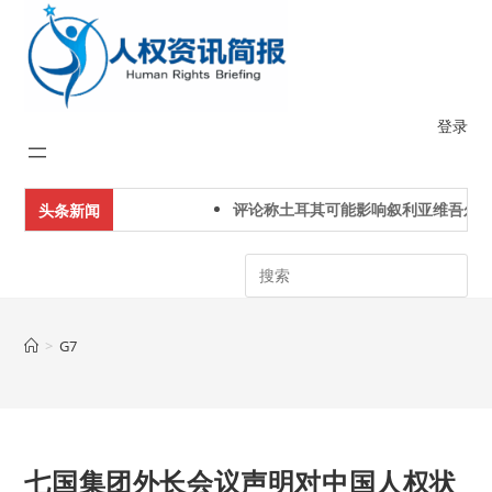
Skip
to
content
登录
评论称土耳其可能影响叙利亚维吾尔人
头条新闻
Search
>
G7
七国集团外长会议声明对中国人权状