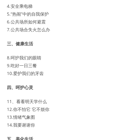
4.安全乘电梯
5.“热闹”中的自我保护
6.公共场所如何避震
7.公共场合失火怎么办
三、健康生活
8.呵护我们的眼睛
9.吃好一日三餐
10.爱护我们的牙齿
四、呵护心灵
11、看看明天学什么
12.你不怕它 它不烦你
13.情绪气象图
14.我要谢谢你
五、美化生活