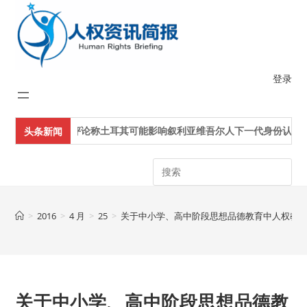
Skip
to
content
登录
评论称土耳其可能影响叙利亚维吾尔人下一代身份认同
头条新闻
Search
>
2016
>
4 月
>
25
>
关于中小学、高中阶段思想品德教育中人权教
关于中小学、高中阶段思想品德教