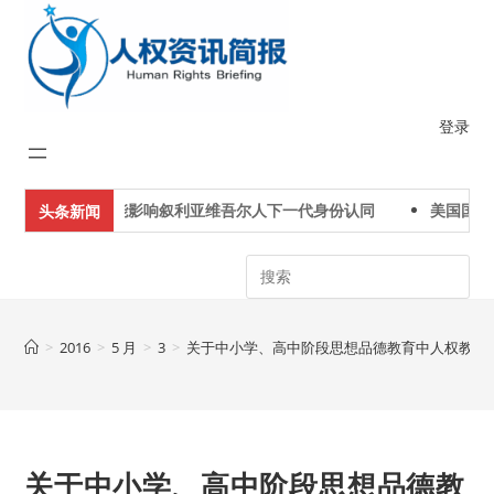
Skip
to
content
登录
评论称土耳其可能影响叙利亚维吾尔人下一代身份认同
美国国务卿
头条新闻
Search
>
2016
>
5 月
>
3
>
关于中小学、高中阶段思想品德教育中人权教育
关于中小学、高中阶段思想品德教