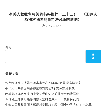
有关人权教育相关的书籍推荐（二十二）： 《国际人
权法对我国刑事司法改革的影响》
2017年1月4日
搜索
搜
索
最新文章
智库称俾路支省暴力袭击事件在2026年7月呈现高峰状态
中华人民共和国商务部宣布对美国7个实体实施制裁
巴基斯坦俾路支省的中资背景山达克矿业安全形势恶化
评论称土耳其可能影响叙利亚维吾尔人下一代身份认同
中华人民共和国商务部反对美国将43家中国企业列入UFLPA名单