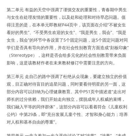
第二单元 有益的天空中强调了谨慎交友的重要性，青春期中男生
与女生在处理友情的重要性，以及处和处理和对待早恋问题。值
得注意的是，在本单元即教材P44页中，该页面在介绍“不被女生
看好的男生”、“不受男生欢迎的女生”、“我是男生，我会”、“我是
女生，我会”的环节中各设置了5个固定问题，这5个固定问题对同
学们是否具有导向的作用，并在社会性别教育方面造成“刻板印象”
（Stereotype），这样是否会给多元化的社会性别教育带来负面
影响，这是该教材作者在未来教材修订中需要注意的方向。
第三单元 走自己的路中强调了杜绝从众现象，要建立独立的价值
观，目正确对待盲目的追星问题，同时要看待明星的另一面，这
部分内容可以归纳为心理健康教育。其中P51页中描述道“走出对
师长的过分依赖，我们开始走向独立，摆脱成年人权威的束缚，
我们融入平等的同伴群体”，这部分内容可以看着符合《儿童权利
公约》中第29条，即“充分发展儿童个性、才智和身心能力；培养
对人权和基本自由的尊重”。
第四单元 一念之差与一步之遥中讨论了对“涉黄”、“涉毒”、“未成