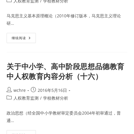
Post
人权教育监测
/
学校教材分析
中
category:
有
关
马克思主义基本原理概论（2010年修订版本，马克思主义理论
人
权
研…
教
育
内
容
高
继续阅读
分
等
析
教
（二）
育
阶
段
思
关于中小学、高中阶段思想品德教育
想
政
中人权教育内容分析（十六）
治
教
育
教
Post
Post
wchre
2016年5月16日
科
author:
published:
书
Post
人权教育监测
/
学校教材分析
中
category:
有
关
政治思想（经全国中小学教材审定委员会2004年初审通过，普
人
权
通…
教
育
内