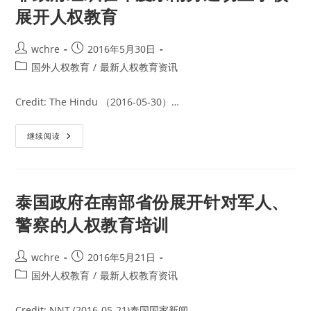
展开人权教育
Post
Post
wchre
2016年5月30日
author:
published:
Post
国外人权教育
/
最新人权教育资讯
category:
Credit: The Hindu （2016-05-30）…
非
继续阅读
政
府
组
织
在
印
泰国政府在南部省份展开针对军人、
度
东
警察的人权教育培训
南
旁
迪
切
Post
Post
wchre
2016年5月21日
里
author:
published:
学
Post
国外人权教育
/
最新人权教育资讯
校
category:
展
开
Credit: NNT (2016-05-21)泰国国家新闻…
人