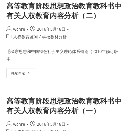
思
高等教育阶段思想政治教育教科书中
想
政
有关人权教育内容分析（二）
治
教
育
教
Post
Post
wchre
2016年5月18日
科
author:
published:
书
Post
人权教育监测
/
学校教材分析
中
category:
有
关
毛泽东思想和中国特色社会主义理论体系概论（2010年修订版
人
权
本…
教
育
内
容
高
继续阅读
分
等
析
教
（三）
育
阶
段
思
高等教育阶段思想政治教育教科书中
想
政
有关人权教育内容分析（一）
治
教
育
教
Post
Post
wchre
2016年5月18日
科
author:
published:
书