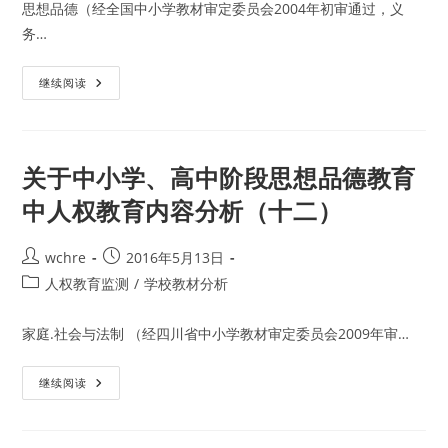
思想品德（经全国中小学教材审定委员会2004年初审通过，义
教
育
务…
内
容
分
析
关
继续阅读
（十
于
四）
中
小
学、
高
中
关于中小学、高中阶段思想品德教育
阶
段
中人权教育内容分析（十二）
思
想
品
德
Post
Post
wchre
2016年5月13日
教
author:
published:
育
Post
人权教育监测
/
学校教材分析
中
category:
人
权
家庭.社会与法制 （经四川省中小学教材审定委员会2009年审…
教
育
内
容
关
继续阅读
分
于
析
中
（十
小
三）
学、