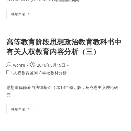
权
教
育
泰
继续阅读
国
政
府
在
南
部
高等教育阶段思想政治教育教科书中
省
份
有关人权教育内容分析（三）
展
开
针
对
Post
Post
wchre
2016年5月19日
军
author:
published:
人、
Post
人权教育监测
/
学校教材分析
警
category:
察
的
思想道德修养与法律基础（2013年修订版，马克思主义理论研
人
权
究…
教
育
培
训
高
继续阅读
等
教
育
阶
段