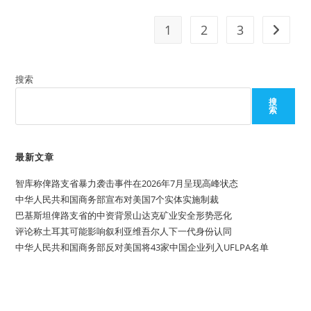
高
中
阶
1
2
3
Go to t
段
思
想
品
德
搜索
教
育
中
搜
人
索
权
教
育
内
最新文章
容
分
析
智库称俾路支省暴力袭击事件在2026年7月呈现高峰状态
（十
二）
中华人民共和国商务部宣布对美国7个实体实施制裁
巴基斯坦俾路支省的中资背景山达克矿业安全形势恶化
评论称土耳其可能影响叙利亚维吾尔人下一代身份认同
中华人民共和国商务部反对美国将43家中国企业列入UFLPA名单