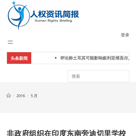
Skip
to
content
登录
评论称土耳其可能影响叙利亚维吾尔人下
头条新闻
Search
>
2016
>
5 月
非政府组织在印度东南旁迪切里学校