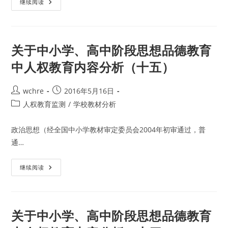
容
关
继续阅读
分
于
析
中
（一）
小
学、
高
中
关于中小学、高中阶段思想品德教育
阶
段
中人权教育内容分析（十五）
思
想
品
德
Post
Post
wchre
2016年5月16日
教
author:
published:
育
Post
人权教育监测
/
学校教材分析
中
category:
人
权
政治思想（经全国中小学教材审定委员会2004年初审通过，普
教
育
通…
内
容
分
析
关
继续阅读
（十
于
六）
中
小
学、
高
中
关于中小学、高中阶段思想品德教育
阶
段