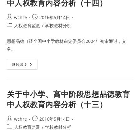
中人权教育内容分析（十四）
思
想
品
德
Post
Post
wchre
2016年5月14日
教
author:
published:
育
Post
人权教育监测
/
学校教材分析
中
category:
人
权
思想品德（经全国中小学教材审定委员会2004年初审通过，义
教
育
务…
内
容
分
析
关
继续阅读
（十
于
五）
中
小
学、
高
中
关于中小学、高中阶段思想品德教育
阶
段
中人权教育内容分析（十三）
思
想
品
德
Post
Post
wchre
2016年5月14日
教
author:
published:
育
Post
人权教育监测
/
学校教材分析
中
category:
人
权