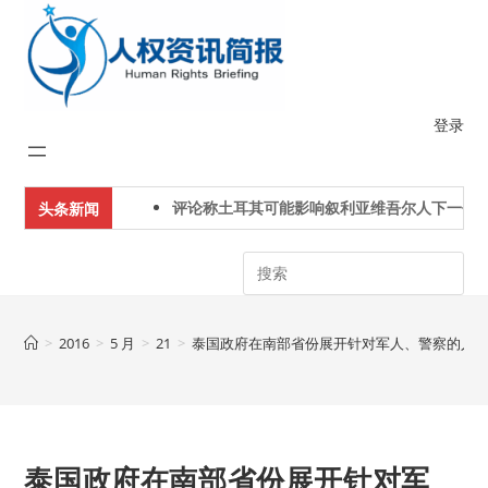
Skip
to
content
登录
评论称土耳其可能影响叙利亚维吾尔人下一代身
头条新闻
Search
>
2016
>
5 月
>
21
>
泰国政府在南部省份展开针对军人、警察的人
泰国政府在南部省份展开针对军