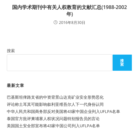
国内学术期刊中有关人权教育的文献汇总(1988-2002
年)
2016年8月30日
搜索
搜
索
最新文章
巴基斯坦俾路支省的中资背景山达克矿业安全形势恶化
评论称土耳其可能影响叙利亚维吾尔人下一代身份认同
中华人民共和国商务部反对美国将43家中国企业列入UFLPA名单
泰国官方批评柬埔寨人权状况问题特别报告员的言论
美国国土安全部宣布将43家中国公司列入UFLPA名单