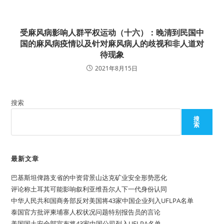
受麻风病影响人群平权运动（十六）：晚清到民国中
国的麻风病疫情以及针对麻风病人的歧视和非人道对
待现象
2021年8月15日
搜索
搜
索
最新文章
巴基斯坦俾路支省的中资背景山达克矿业安全形势恶化
评论称土耳其可能影响叙利亚维吾尔人下一代身份认同
中华人民共和国商务部反对美国将43家中国企业列入UFLPA名单
泰国官方批评柬埔寨人权状况问题特别报告员的言论
美国国土安全部宣布将43家中国公司列入UFLPA名单