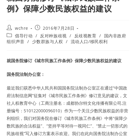
例》保障少数民族权益的建议
Post
Post
wchre
2016年7月28日
author:
published:
Post
倡导行动
/
反对种族歧视
/
反歧视教育
/
国内非政府
category:
组织声音
/
少数群族与人权
/
流动人口/移民权利
就国务院修订《城市民族工作条例》保障少数民族权益的建议
国务院法制办公室：
最近我们获悉中华人民共和国国务院法制办公室正在通过“中国政
府法制信息网”征集对《城市民族工作条例》修订意见的建议，文
社人权教育中心（工商注册名：成都协尔特文化传播有限公司,注
册编号：510122000096010）作为一个关注少数民族权益的非营
利组织，我们对国务院在修订《城市民族工作条例》中将“保障少
数民族的合法权益”、“坚持平等对待一视同仁”、“禁止一切形式的
民族歧视”写入修订方案表示欢迎。我们在此向国务院法制办公室