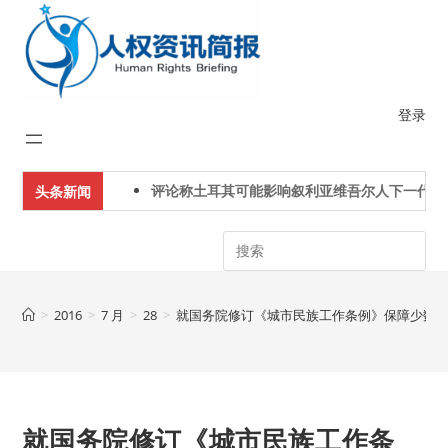
Skip
to
content
登录
评论称土耳其可能影响叙利亚维吾尔人下一代身份认
头条新闻
Search
>
2016
>
7 月
>
28
>
就国务院修订《城市民族工作条例》保障少数
就国务院修订《城市民族工作条