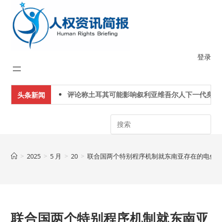
Skip
to
content
登录
评论称土耳其可能影响叙利亚维吾尔人下一代身份认
头条新闻
Search
>
2025
>
5 月
>
20
>
联合国两个特别程序机制就东南亚存在的电信
联合国两个特别程序机制就东南亚