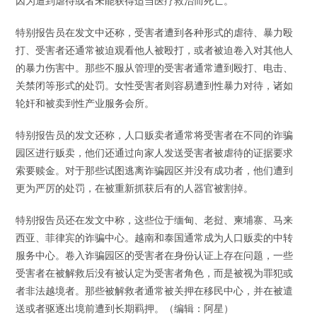
因为遭到虐待或者未能获得适当医疗救治而死亡。
特别报告员在发文中还称，受害者遭到各种形式的虐待、暴力殴
打、受害者还通常被迫观看他人被殴打，或者被迫卷入对其他人
的暴力伤害中。那些不服从管理的受害者通常遭到殴打、电击、
关禁闭等形式的处罚。女性受害者则容易遭到性暴力对待，诸如
轮奸和被卖到性产业服务会所。
特别报告员的发文还称，人口贩卖者通常将受害者在不同的诈骗
园区进行贩卖，他们还通过向家人发送受害者被虐待的证据要求
索要赎金。对于那些试图逃离诈骗园区并没有成功者，他们遭到
更为严厉的处罚，在被重新抓获后有的人器官被割掉。
特别报告员还在发文中称，这些位于缅甸、老挝、柬埔寨、马来
西亚、菲律宾的诈骗中心。越南和泰国通常成为人口贩卖的中转
服务中心。卷入诈骗园区的受害者在身份认证上存在问题，一些
受害者在被解救后没有被认定为受害者角色，而是被视为罪犯或
者非法越境者。那些被解救者通常被关押在移民中心，并在被遣
送或者驱逐出境前遭到长期羁押。（编辑：阿星）