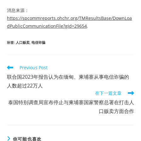
消息来源：
https://spcommreports.ohchr.org/TMResultsBase/DownLoa
dPublicCommunicationFile?gId=29654
.
标签
:
人口贩卖
,
电信诈骗
Read
Previous Post
more
联合国2023年报告认为在缅甸、柬埔寨从事电信诈骗的
articles
人数超过22万人
在下一篇文章
泰国特别调查局宣布停止与柬埔寨国家警察总署在打击人
口贩卖方面合作
你可能也喜欢