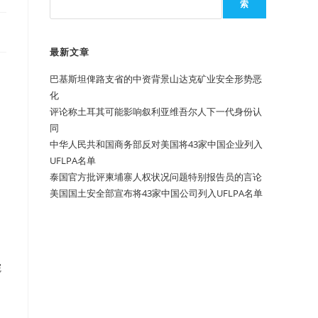
索
最新文章
巴基斯坦俾路支省的中资背景山达克矿业安全形势恶
化
评论称土耳其可能影响叙利亚维吾尔人下一代身份认
同
中华人民共和国商务部反对美国将43家中国企业列入
UFLPA名单
泰国官方批评柬埔寨人权状况问题特别报告员的言论
美国国土安全部宣布将43家中国公司列入UFLPA名单
院