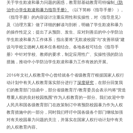
关于学生欺凌和暴力问题的困惑，教育部基础教育司特编制
《防
治中小学生欺凌和暴力指导手册》
（以下简称《指导手册》 ）。
《指导手册》的内容设计注重应用性和实操性，对《指导意见》
及《治理方案》做了详细的解读与剖析，明确了学生欺凌和暴力
的操作性定义；提出了从预防、发生、应对到善后的中小学防治
学生欺凌和暴力工作体系；指出要将“无欺凌校园”与“友善班级”建
设与学校立德树人根本任务相结合。各地各校可结合《指导手
册》中针对学校、教师的要求，制定应用性广、实操性强的防治
措施，推动中小学防治学生欺凌和暴力工作有效的开展。
2016年文社人权教育中心曾经就各个省级教育厅根据国家人权行
动计划中有关人权教育落实部分进行了
深度研究
，在部分回复我
们的教育部门信函中，部分省级教育厅/教育委员会表示均将“营造
尊重人权的良好校园氛围”作为人权教育的一部分。我们欢迎中华
人民共和国各级教育部门在政策制订中将预防校园暴力作为人权
教育措施中的一部分，同时我们呼吁中国各级各个部门继续加强
对有关校园暴力问题的关注，并落实在国家人权行动计划中有关
的人权教育内容。