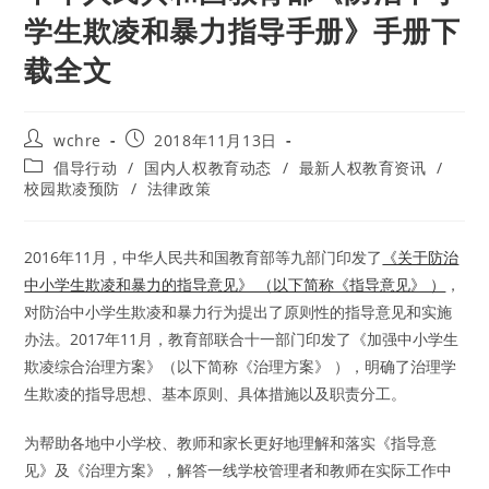
学生欺凌和暴力指导手册》手册下
载全文
Post
Post
wchre
2018年11月13日
author:
published:
Post
倡导行动
/
国内人权教育动态
/
最新人权教育资讯
/
category:
校园欺凌预防
/
法律政策
2016年11月，中华人民共和国教育部等九部门印发了
《关于防治
中小学生欺凌和暴力的指导意见》 （以下简称《指导意见》 ）
，
对防治中小学生欺凌和暴力行为提出了原则性的指导意见和实施
办法。2017年11月，教育部联合十一部门印发了《加强中小学生
欺凌综合治理方案》（以下简称《治理方案》 ），明确了治理学
生欺凌的指导思想、基本原则、具体措施以及职责分工。
为帮助各地中小学校、教师和家长更好地理解和落实《指导意
见》及《治理方案》，解答一线学校管理者和教师在实际工作中