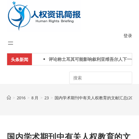
Skip
to
content
登录
评论称土耳其可能影响叙利亚维吾尔人下一代身份
头条新闻
Search
>
2016
>
8 月
>
23
>
国内学术期刊中有关人权教育的文献汇总(2010
国内学术期刊中有关人权教育的文