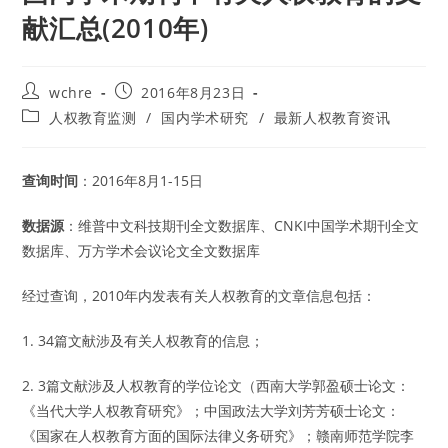
献汇总(2010年)
Post
Post
wchre
2016年8月23日
author:
published:
Post
人权教育监测
/
国内学术研究
/
最新人权教育资讯
category:
查询时间
：2016年8月1-15日
数据源
：维普中文科技期刊全文数据库、CNKI中国学术期刊全文
数据库、万方学术会议论文全文数据库
经过查询，2010年内发表有关人权教育的文章信息包括：
1. 34篇文献涉及有关人权教育的信息；
2. 3篇文献涉及人权教育的学位论文（西南大学郭盈硕士论文：
《当代大学人权教育研究》；中国政法大学刘芳芳硕士论文：
《国家在人权教育方面的国际法律义务研究》；赣南师范学院李