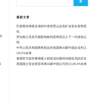
索
最新文章
巴基斯坦俾路支省的中资背景山达克矿业安全形势恶
化
的
评论称土耳其可能影响叙利亚维吾尔人下一代身份认
同
中华人民共和国商务部反对美国将43家中国企业列入
UFLPA名单
泰国官方批评柬埔寨人权状况问题特别报告员的言论
%
美国国土安全部宣布将43家中国公司列入UFLPA名单