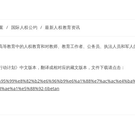
案
/
国际人权公约
/
最新人权教育资讯
点述及高等教育中的人权教育和对教师、教育工作者、公务员、执法人员和军人
14)行动计划》中文版本，翻译成相对应的藏文版本，文件下载请点击：
%95%99%e8%82%b2%e6%96%b9%e6%a1%88%e7%ac%ac%e4%ba
%ae%a1%e5%88%92-tibetan