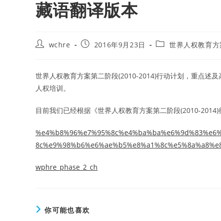
藏语翻译版本
Post
Post
Post
wchre
2016年9月23日
世界人权教育方
author:
published:
category:
世界人权教育方案第二阶段(2010-2014)行动计划，重
人权培训。
目前我们已经根据《世界人权教育方案第二阶段(2010-20
%e4%b8%96%e7%95%8c%e4%ba%ba%e6%9d%83%e6
8c%e9%98%b6%e6%ae%b5%e8%a1%8c%e5%8a%a8%e8
wphre_phase_2_ch
你可能也喜欢