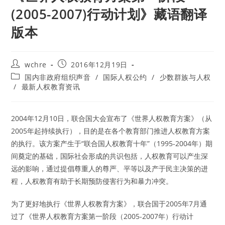
(2005-2007)行动计划》藏语翻译
版本
Post
Post
wchre
2016年12月19日
author:
published:
Post
国内非政府组织声音
/
国际人权公约
/
少数群族与人权
category:
/
最新人权教育资讯
2004年12月10日，联合国大会宣布了《世界人权教育方案》（从
2005年起持续执行），目的是在各个教育部门推进人权教育方案
的执行。该方案产生于“联合国人权教育十年”（1995-2004年）期
间奠定的基础，国际社会形成的共识包括，人权教育可以产生深
远的影响，通过提倡尊重人的尊严、平等以及产于民主决策的进
程，人权教育有助于长期预防侵害行为和暴力冲突。
为了更好地执行《世界人权教育方案》，联合国于2005年7月通
过了《世界人权教育方案第一阶段（2005-2007年）行动计