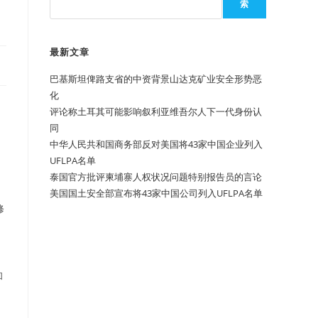
索
最新文章
巴基斯坦俾路支省的中资背景山达克矿业安全形势恶
化
评论称土耳其可能影响叙利亚维吾尔人下一代身份认
同
中华人民共和国商务部反对美国将43家中国企业列入
UFLPA名单
泰国官方批评柬埔寨人权状况问题特别报告员的言论
美国国土安全部宣布将43家中国公司列入UFLPA名单
修
和