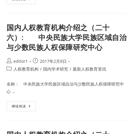
权
内
研
人
究
权
中
教
心
育
机
国内人权教育机构介绍之（二十
构
介
六）: 中央民族大学民族区域自治
绍
之
与少数民族人权保障研究中心
（二
十
七）:
四
Post
Post
editor1
2017年2月8日
川
大
author:
published:
Post
人权教育机构
/
国内学术研究
/
最新人权教育资讯
学
人
category:
权
法
名称： 中央民族大学民族区域自治与少数民族人权保障研究中
律
研
心 …
究
中
心
国
继续阅读
内
人
权
教
育
机