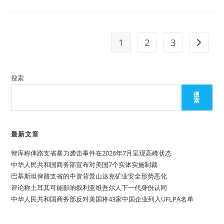
人
权
权
研
教
究
育
中
机
心
构
1
2
3
Go to t
介
绍
之
（二
十
搜索
三）:
深
圳
搜
大
索
学
宪
政
与
最新文章
人
权
研
智库称俾路支省暴力袭击事件在2026年7月呈现高峰状态
究
中
中华人民共和国商务部宣布对美国7个实体实施制裁
心
巴基斯坦俾路支省的中资背景山达克矿业安全形势恶化
评论称土耳其可能影响叙利亚维吾尔人下一代身份认同
中华人民共和国商务部反对美国将43家中国企业列入UFLPA名单