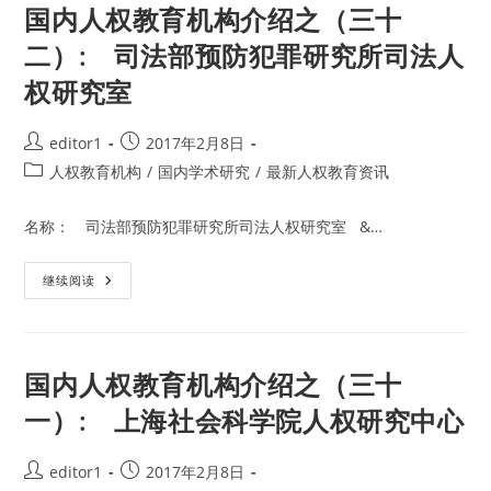
国内人权教育机构介绍之（三十
二）: 司法部预防犯罪研究所司法人
权研究室
Post
Post
editor1
2017年2月8日
author:
published:
Post
人权教育机构
/
国内学术研究
/
最新人权教育资讯
category:
名称： 司法部预防犯罪研究所司法人权研究室 &…
国
继续阅读
内
人
权
教
育
机
国内人权教育机构介绍之（三十
构
介
一）: 上海社会科学院人权研究中心
绍
之
（三
十
Post
Post
editor1
2017年2月8日
二）: