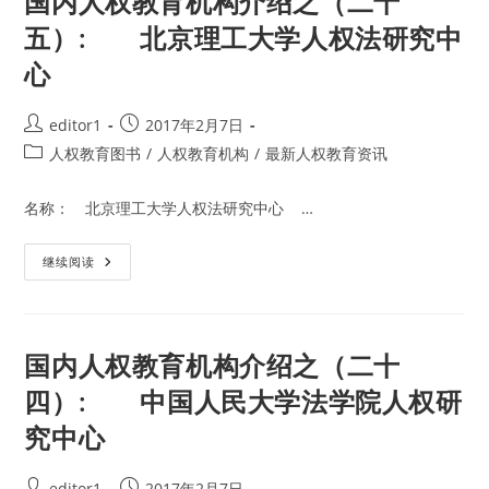
国内人权教育机构介绍之（二十
构
介
五）: 北京理工大学人权法研究中
绍
之
心
（二
十
六）:
中
Post
Post
editor1
2017年2月7日
央
民
author:
published:
Post
人权教育图书
/
人权教育机构
/
最新人权教育资讯
族
大
category:
学
民
名称： 北京理工大学人权法研究中心 …
族
区
域
国
继续阅读
自
内
治
人
与
权
少
教
数
育
民
机
族
国内人权教育机构介绍之（二十
构
人
介
权
四）: 中国人民大学法学院人权研
绍
保
之
障
究中心
（二
研
十
究
五）:
中
北
心
Post
Post
editor1
2017年2月7日