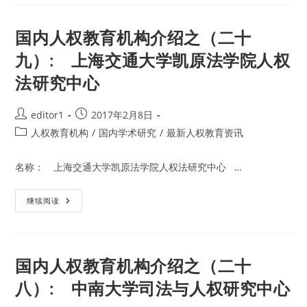
权
中
教
心
育
机
国内人权教育机构介绍之（二十
构
介
九）: 上海交通大学凯原法学院人权
绍
之
法研究中心
（三
十）:
湖
南
Post
Post
editor1
2017年2月8日
大
学
author:
published:
Post
人权教育机构
/
国内学术研究
/
最新人权教育资讯
法
治
category:
与
人
名称： 上海交通大学凯原法学院人权法研究中心 …
权
研
究
国
继续阅读
中
内
心
人
权
教
育
机
国内人权教育机构介绍之（二十
构
介
八）: 中南大学司法与人权研究中心
绍
之
（二