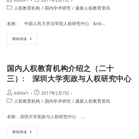
京
理
author:
published:
Post
人权教育机构
/
国内学术研究
/
最新人权教育资讯
工
大
category:
学
人
名称： 中国人民大学法学院人权研究中心 &nb…
权
法
研
国
继续阅读
究
内
中
人
心
权
教
育
机
国内人权教育机构介绍之（二十
构
介
三）: 深圳大学宪政与人权研究中心
绍
之
（二
十
Post
Post
editor1
2017年2月7日
四）:
author:
published:
中
Post
人权教育机构
/
国内学术研究
/
最新人权教育资讯
国
category:
人
民
名称：深圳大学宪政与人权研究中心 …
大
学
法
学
国
继续阅读
院
内
人