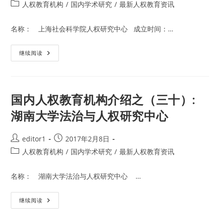
author:
published:
司
Post
人权教育机构
/
国内学术研究
/
最新人权教育资讯
法
category:
部
预
名称： 上海社会科学院人权研究中心 成立时间：…
防
犯
罪
研
国
继续阅读
究
内
所
人
司
权
法
教
人
育
权
机
国内人权教育机构介绍之（三十）:
研
构
究
介
室
湖南大学法治与人权研究中心
绍
之
（三
十
Post
Post
editor1
2017年2月8日
一）:
author:
published:
上
Post
人权教育机构
/
国内学术研究
/
最新人权教育资讯
海
category:
社
会
名称： 湖南大学法治与人权研究中心 …
科
学
院
人
国
继续阅读
权
内
研
人
究