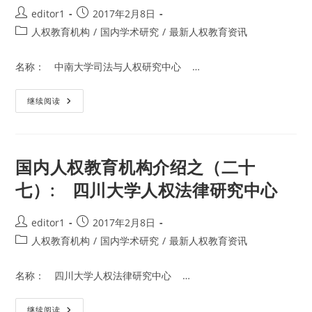
十
Post
Post
editor1
2017年2月8日
九）:
author:
published:
上
Post
人权教育机构
/
国内学术研究
/
最新人权教育资讯
海
category:
交
通
名称： 中南大学司法与人权研究中心 …
大
学
凯
原
国
继续阅读
法
内
学
人
院
权
人
教
权
育
法
机
国内人权教育机构介绍之（二十
研
构
究
介
中
七）: 四川大学人权法律研究中心
绍
心
之
（二
十
Post
Post
editor1
2017年2月8日
八）:
author:
published:
中
Post
人权教育机构
/
国内学术研究
/
最新人权教育资讯
南
category:
大
学
名称： 四川大学人权法律研究中心 …
司
法
与
人
国
继续阅读