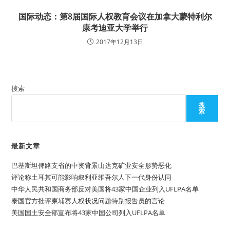
国际动态：第8届国际人权教育会议在加拿大蒙特利尔
康考迪亚大学举行
2017年12月13日
搜索
搜
索
最新文章
巴基斯坦俾路支省的中资背景山达克矿业安全形势恶化
评论称土耳其可能影响叙利亚维吾尔人下一代身份认同
中华人民共和国商务部反对美国将43家中国企业列入UFLPA名单
泰国官方批评柬埔寨人权状况问题特别报告员的言论
美国国土安全部宣布将43家中国公司列入UFLPA名单