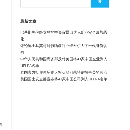
索
最新文章
巴基斯坦俾路支省的中资背景山达克矿业安全形势恶
化
评论称土耳其可能影响叙利亚维吾尔人下一代身份认
同
中华人民共和国商务部反对美国将43家中国企业列入
UFLPA名单
泰国官方批评柬埔寨人权状况问题特别报告员的言论
美国国土安全部宣布将43家中国公司列入UFLPA名单
围