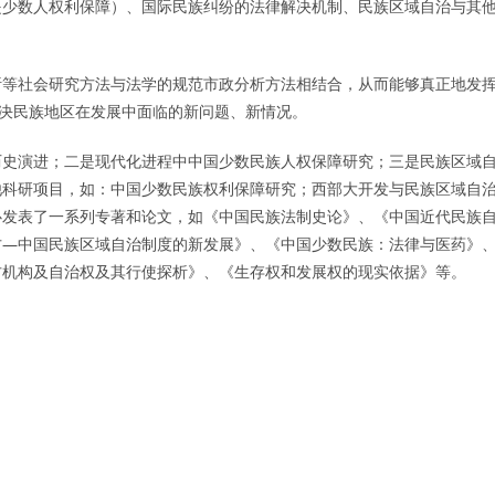
是少数人权利保障）、国际民族纠纷的法律解决机制、民族区域自治与其
析等社会研究方法与法学的规范市政分析方法相结合，从而能够真正地发
解决民族地区在发展中面临的新问题、新情况。
历史演进；二是现代化进程中中国少数民族人权保障研究；三是民族区域
他科研项目，如：中国少数民族权利保障研究；西部大开发与民族区域自
心发表了一系列专著和论文，如《中国民族法制史论》、《中国近代民族
方—中国民族区域自治制度的新发展》、《中国少数民族：法律与医药》
方机构及自治权及其行使探析》、《生存权和发展权的现实依据》等。