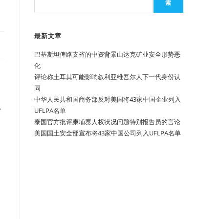
索
最新文章
巴基斯坦俾路支省的中资背景山达克矿业安全形势恶
化
评论称土耳其可能影响叙利亚维吾尔人下一代身份认
同
中华人民共和国商务部反对美国将43家中国企业列入
少
UFLPA名单
泰国官方批评柬埔寨人权状况问题特别报告员的言论
美国国土安全部宣布将43家中国公司列入UFLPA名单