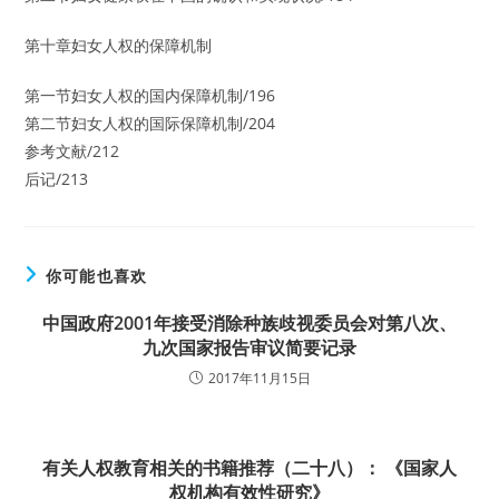
第十章妇女人权的保障机制
第一节妇女人权的国内保障机制/196
第二节妇女人权的国际保障机制/204
参考文献/212
后记/213
你可能也喜欢
中国政府2001年接受消除种族歧视委员会对第八次、
九次国家报告审议简要记录
2017年11月15日
有关人权教育相关的书籍推荐（二十八）： 《国家人
权机构有效性研究》