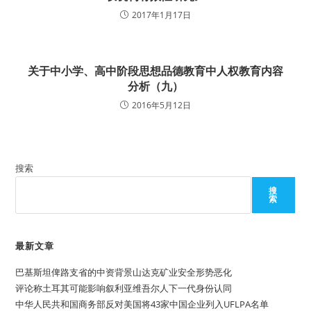
2017年1月17日
关于中小学、高中阶段思想品德教育中人权教育内容
分析（九）
2016年5月12日
搜索
搜
索
最新文章
巴基斯坦俾路支省的中资背景山达克矿业安全形势恶化
评论称土耳其可能影响叙利亚维吾尔人下一代身份认同
中华人民共和国商务部反对美国将43家中国企业列入UFLPA名单