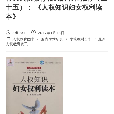
十五）： 《人权知识妇女权利读
本》
Post
Post
editor1
2017年1月13日
author:
published:
Post
人权教育图书
/
国内学术研究
/
学校教材分析
/
最新
category:
人权教育资讯