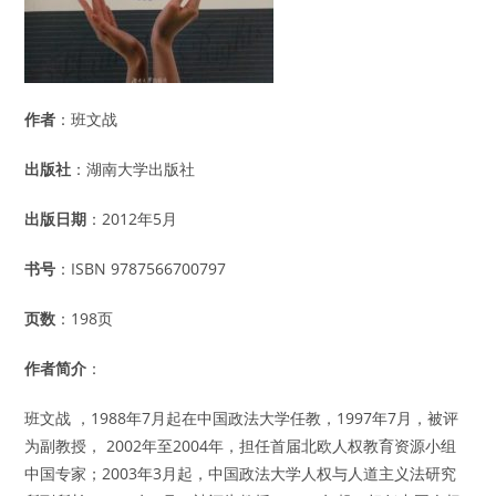
作者
：班文战
出版社
：湖南大学出版社
出版日期
：2012年5月
书号
：ISBN 9787566700797
页数
：198页
作者简介
：
班文战 ，1988年7月起在中国政法大学任教，1997年7月，被评
为副教授， 2002年至2004年，担任首届北欧人权教育资源小组
中国专家；2003年3月起，中国政法大学人权与人道主义法研究