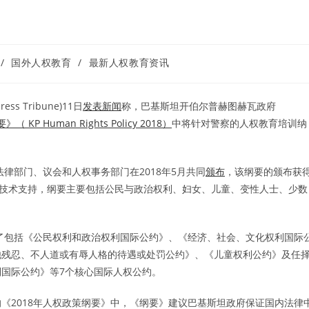
/
国外人权教育
/
最新人权教育资讯
s Tribune)11日
发表新闻
称，巴基斯坦开伯尔普赫图赫瓦政府
KP Human Rights Policy 2018）
中将针对警察的人权教育培训纳
律部门、议会和人权事务部门在2018年5月共同
颁布
，该纲要的颁布获
C）技术支持，纲要主要包括公民与政治权利、妇女、儿童、变性人士、少数
了包括《公民权利和政治权利国际公约》、《经济、社会、文化权利国际
他残忍、不人道或有辱人格的待遇或处罚公约》、《儿童权利公约》及任
国际公约》等7个核心国际人权公约。
《2018年人权政策纲要》中，《纲要》建议巴基斯坦政府保证国内法律