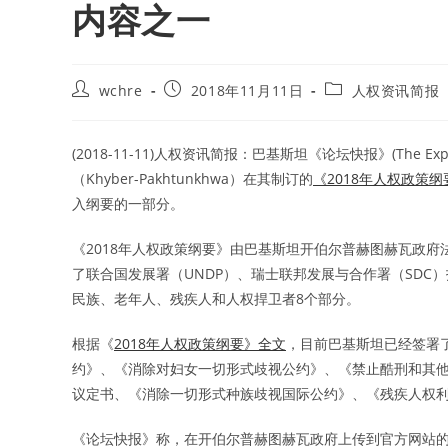
内容之一
Post
Post
Post
wchre
2018年11月11日
人权资讯简报
author:
published:
category:
(2018-11-11)人权资讯简报：巴基斯坦《论坛快报》(The Expres
（Khyber-Pakhtunkhwa）在其制订的
《2018年人权政策纲要》（ 
入纲要的一部分。
《2018年人权政策纲要》由巴基斯坦开伯尔普赫图赫瓦政府法
了联合国发展署（UNDP）、瑞士联邦发展与合作署（SD
民族、老年人、残疾人和人权捍卫者8个部分。
根据《
2018年人权政策纲要》全文
，目前巴基斯坦已经签署
约》、《消除对妇女一切形式歧视公约》、《禁止酷刑和其
议定书、《消除一切形式种族歧视国际公约》、《残疾人权利
《论坛快报》称，在开伯尔普赫图赫瓦政府上传到官方网站的