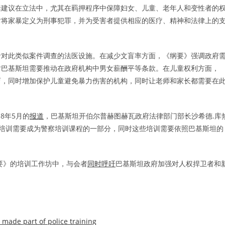
括建议在立法中，尤其在羁押程序中保障妇女、儿童、老年人和变性者的
时将家暴定义为刑事犯罪，并为受害者提供相应的医疗、精神和法律上的
针对此类似案件调查的法医设施。在减少文盲率方面，《纲要》强调政府
时巴基斯坦需要推动在政府机构中男女薪酬平等条款。在儿童权利方面，
育，同时增加保护儿童避免暴力伤害的机构，同时让老师和家长都需要在
18年5月的
报道
，巴基斯坦开伯尔普赫图赫瓦政府法律部门部长沙希德.库
表示：“人权培训需要成为警察培训课程的一部分，同时这些培训需要依照巴基斯坦的
纲要》的培训工作坊中，与会者
同时呼吁
巴基斯坦政府加强对人权捍卫者和
made part of police training