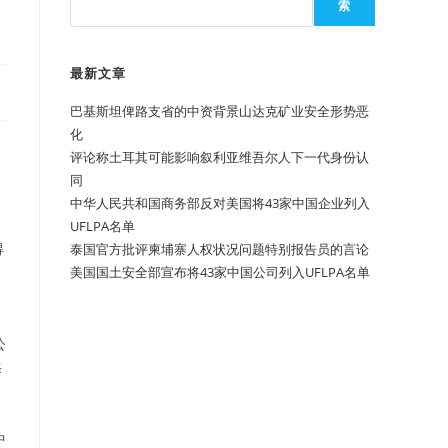
索
最新文章
巴基斯坦俾路支省的中资背景山达克矿业安全形势恶
化
评论称土耳其可能影响叙利亚维吾尔人下一代身份认
同
中华人民共和国商务部反对美国将43家中国企业列入
UFLPA名单
得
泰国官方批评柬埔寨人权状况问题特别报告员的言论
美国国土安全部宣布将43家中国公司列入UFLPA名单
公
择
中