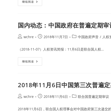
作
国
继续阅读
为
际
警
动
察
态：
培
苏
训
格
内
兰
国内动态：中国政府在普遍定期审
容
学
之
校
一
即
将
Post
Post
Post
wchre
2018年11月7日
中国政府声音
/
人权
把
author:
published:
category:
LGBTI
议
（2018-11-07）人权资讯简报：11月6日是联合国人权…
题
融
入
教
国
继续阅读
学
内
课
动
程
态：
中
国
政
2018年11月6日中国第三次普遍
府
在
普
遍
Post
Post
Post
wchre
2018年11月6日
联合国普遍定期审议
定
author:
published:
category:
期
审
2018年11月6日，联合国人权理事会对中国政府第三次递交
议