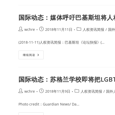
人
教
民
育
共
和
国
国际动态：媒体呼吁巴基斯坦将人
教
育
部
《防
Post
Post
Post
wchre
2018年11月11日
人权资讯简报
/
国
治
author:
published:
category:
中
小
(2018-11-11)人权资讯简报：巴基斯坦《论坛快报》(…
学
生
欺
凌
国
继续阅读
和
际
暴
动
力
态：
指
媒
导
体
手
呼
国际动态：苏格兰学校即将把LGB
册》
吁
手
巴
册
基
下
斯
Post
Post
Post
wchre
2018年11月9日
人权资讯简报
/
国外
载
坦
author:
published:
category:
全
将
文
人
Photo credit：Guardian News/ Da…
权
教
育