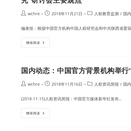
Post
Post
Post
wchre
2018年11月21日
人权教育监测
/
国
author:
published:
category:
编者按：根据中国官方机构中国人权研究会和中共陕西省委宣
人
继续阅读
权
教
育
监
测：
国
国内动态：中国官方背景机构举行“2
内
部
分
高
Post
Post
Post
wchre
2018年11月16日
人权资讯简报
/
国
校
author:
published:
category:
的
人
(2018-11-15)人权资讯简报：中国官方媒体新华社发布…
权
机
构
负
国
继续阅读
责
内
人
动
在
态：
“2018·
中