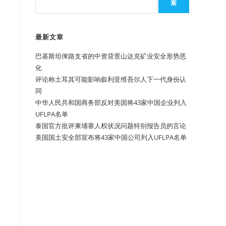
索
最新文章
巴基斯坦俾路支省的中资背景山达克矿业安全形势恶
化
评论称土耳其可能影响叙利亚维吾尔人下一代身份认
同
中华人民共和国商务部反对美国将43家中国企业列入
UFLPA名单
泰国官方批评柬埔寨人权状况问题特别报告员的言论
美国国土安全部宣布将43家中国公司列入UFLPA名单