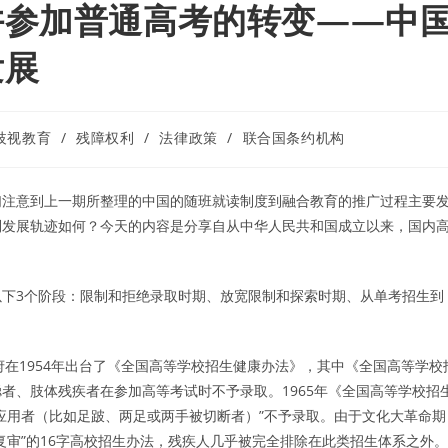
许参加普通高考的转变——中
发展
歧视教育
/
残障权利
/
法律政策
/
联合国条约机构
们注意到上一期所整理的中国的随班就读制度到融合教育的推广过程主要
利发展轨迹如何？今天的内容是分享自从中华人民共和国成立以来，国内
下3个阶段：限制和拒绝录取时期、放宽限制和探索时期、从单考招生到
国政府在1954年出台了《全国高等学校招生健康办法》，其中《全国高等学校
者、肢体残疾者在参加高等考试时不予录取。1965年《全国高等学校招
应用者（比如足跛、两足或两手被切断者）”不予录取。由于文化大革命期
复审”的16字高校招生办法，残疾人几乎被完全排除在此类招生体系之外。