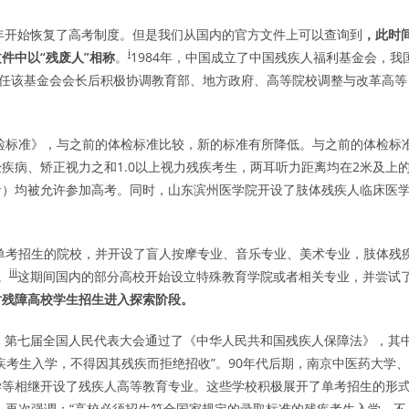
977年开始恢复了高考制度。但是我们从国内的官方文件上可以查询到
，此时
i
件中以“残废人”相称
。
1984年，中国成立了中国残疾人福利基金会，我
担任该基金会会长后积极协调教育部、地方政府、高等院校调整与改革高等
体检标准》，与之前的体检标准比较，新的标准有所降低。与之前的体检标
疾病、矫正视力之和1.0以上视力残疾考生，两耳听力距离均在2米及上
者）均被允许参加高考。同时，山东滨州医学院开设了肢体残疾人临床医
人单考招生的院校，并开设了盲人按摩专业、音乐专业、美术专业，肢体残
iii
。
这期间国内的部分高校开始设立特殊教育学院或者相关专业，并尝试
对残障高校学生招生进入探索阶段。
90年，第七届全国人民代表大会通过了《中华人民共和国残疾人保障法》，其
疾考生入学，不得因其残疾而拒绝招收”。90年代后期，南京中医药大学、
学等相继开设了残疾人高等教育专业。这些学校积极展开了单考招生的形
例》再次强调：“高校必须招生符合国家规定的录取标准的残疾考生入学，不