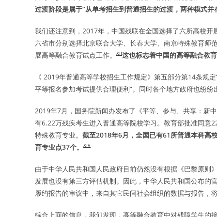
过渡阶段是属于“从单考招生到普通招生的过渡，两种模式并
我们还注意到，2017年，中国残联在全国选择了六所高校
六省市分别选择北京联合大学、长春大学、南京特殊教育师
xii
展高等融合教育试点工作。
这也标志着中国的高等融合教育
《 2019年普通高等学校招生工作规定》第五部分第14条
平等报名参加考试提供合理便利”。同时各个地方政府也纷纷出
2019年7月，国务院新闻办发布了《平等、参与、共享：新中
有6.22万残疾考生进入普通高等院校学习。教育部批准同意
特殊教育专业。
截至
2018
年
6
月，全国已有
61
所普通本科高
xiv
育专业点
37
个。
由于中华人民共和国人民政府目前仍然没有根据《巴黎原则
发展也没有第三方评估机制。因此，中华人民共和国公布的
履约报告的审议中，来自其它民间社会组织的数据与报告，
综合上面的信息，我们发现，高等融合教育中对残障学生的接