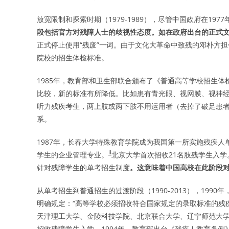
放宽限制和探索时期（1979-1989），尽管中国政府在1
段包括官方对残障人士的歧视性态度。如在政府出台的正式文
正式停止使用“残废”一词。由于文化大革命中致残的邓朴方
院校的招生体检标准。
1985年，教育部和卫生部联合颁布了《普通高等学校招生
比较，新的标准有所降低。比如患有青光眼、视网膜、视神经
听力残疾考生，两上肢或两下肢不用运用者（去掉了破足患
系。
1987年，长春大学特殊教育学院成为我国第一所实施残疾
ii
学生的企业管理专业。
北京大学首次招收21名肢残学生入学
针对残障学生的单考招生制度
。这意味着中国高校在此阶段
从单考招生到普通招生的过渡阶段（1990-2013），19
明确规定：“高等学校必须招收符合国家规定的录取标准的残
天津理工大学、金陵科技学院、北京联合大学、辽宁师范大
招收残障学生入学。1994年，教育部出台《残疾人教育条