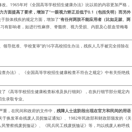
5年5次修改。1965年对《全国高等学校招生健康办法》比以前的内容更加严格，
力方面提高了要求，增加了“一眼视力矫正后低于
0.1
（包括失明）而另外
.关于肢体残疾的规定方面，增加了“
有任何两肢不能应用者（比如足跛、两
对学习有影响者，如进行性麻痹、脊髓痨、视力受损、内脏及心脏血管梅毒
、领导批准、学校复审”的16字高校招生办法，残疾人几乎被完全排除在
检查办法》、《全国高等学校招生健康检查不符合之规定》中有关拒绝残
并印发了《高等学校招生健康检查标准及执行细则》，在执行细节部分规定内
招生录取专业。
较严重，在民间和政府的文件中，
残障人士这阶段出现在官方和民间的用语
《关于换发革命残废人员抚恤证通知》、1982年民政部和财政部颁发的《关
人民警察残废抚恤证》、《民兵民工残废抚恤证》等，均以残废人称呼残