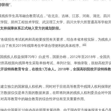
存阶段”
。
开展残疾学生高等融合教育试点，“在北京、吉林、江苏、河南、湖北、四川
范学院、郑州工程技术学院、武汉理工大学、四川大学六所普通高等学校
支持保障体系正式纳入官方的规划阶段。
规定“各级招生考试机构和高校要按照有关要求，结合本省本校实际，为残疾
xiii
台了有关2019年残障考生申请合理便利的具体程序。
国残疾人权益保障70年》白皮书，国新办称，2012年至2018年，全国共
22所高校面向残障考生采取单独考试、单列计划、单独录取，鼓励高校开
校开设特殊教育专业，在校生
1
万余人。
2018
年，全国高职院校开设特殊教
》建立独立的国家级人权机构，同时对于目前高等教育中残障人权利保障
官方数据仅仅是单方面的数据来源，在即将到来的残疾人权利委员会对中
将对高等教育中的融合教育的综合性评估有至关重要作用。
纳在中国最近10年内存在明显发展趋势。由于国内官方媒体报道大多凸