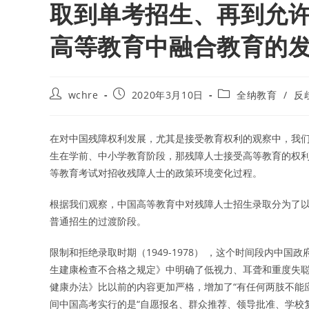
取到单考招生、再到允
高等教育中融合教育的
Post
Post
Post
wchre
2020年3月10日
全纳教育
/
反
author:
published:
category:
在对中国残障权利发展，尤其是接受教育权利的观察中，我
生在学前、中小学教育阶段，那残障人士接受高等教育的权
等教育考试对招收残障人士的政策环境变化过程。
根据我们观察，中国高等教育中对残障人士招生录取分为了以
普通招生的过渡阶段。
限制和拒绝录取时期（1949-1978） ，这个时间段内中
生建康检查不合格之规定》中明确了低视力、耳聋和重度失聪
健康办法》比以前的内容更加严格，增加了“有任何两肢不能
间中国高考实行的是“自愿报名、群众推荐、领导批准、学校