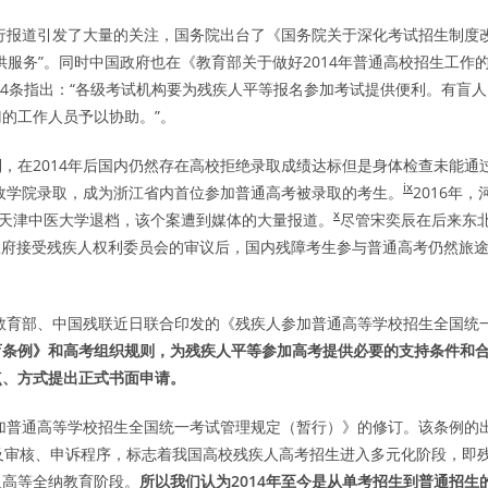
进行报道引发了大量的关注，国务院出台了《国务院关于深化考试招生制度
服务”。同时中国政府也在《教育部关于做好2014年普通高校招生工作
14条指出：“各级考试机构要为残疾人平等报名参加考试提供便利。有盲人
的工作人员予以协助。”。
察到，在2014年后国内仍然存在高校拒绝录取成绩达标但是身体检查未能通
ix
法政学院录取，成为浙江省内首位参加普通高考被录取的考生。
2016年，
x
被天津中医大学退档，该个案遭到媒体的大量报道。
尽管宋奕辰在后来东
国政府接受残疾人权利委员会的审议后，国内残障考生参与普通高考仍然旅
，教育部、中国残联近日联合印发的《残疾人参加普通高等学校招生全国统
育条例》和高考组织规则，为残疾人平等参加高考提供必要的支持条件和
点、方式提出正式书面申请。
参加普通高等学校招生全国统一考试管理规定（暂行）》的修订。该条例的
及审核、申诉程序，标志着我国高校残疾人高考招生进入多元化阶段，即
入高等全纳教育阶段。
所以我们认为
2014
年至今是从单考招生到普通招生