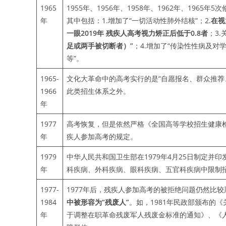
1965
1955年、1956年、1958年、1962年、196
年
其中包括：1.增加了“一切活动性肺外结核”；2.
在视
一眼
2019
年 残疾人高考视力矫正后低于
0.8
者
；3
足或两手被切断者）”
；4.增加了“传染性性病及
等”。
1965-
文化大革命中的高考实行的是“自愿报名、群众推荐
1966
此类招生体系之外。
年
1977
高考恢复，但是依然严格《全国高等学校招生健康
年
疾人参加高考的规定。
1979
中华人民共和国卫生部在1979年4月25日制定
年
科疾病、外科疾病、眼科疾病、五官科疾病中限制
1977-
1977年后，残疾人参加高考的被拒绝问题仍然比
1984
中被形容为“残废人”
。如，1981年民政部颁布的
年
于调整在职革命残废军人残废金标准的通知》、《