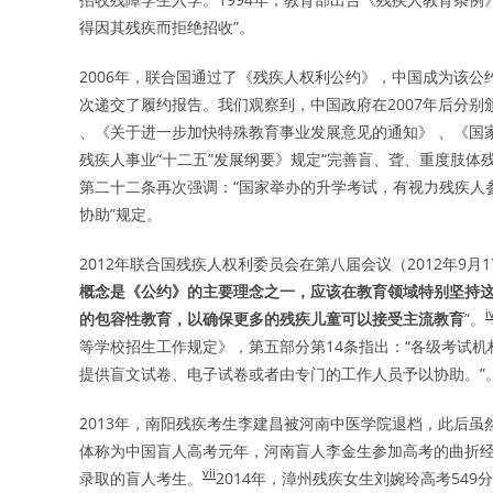
得因其残疾而拒绝招收”。
2006年，联合国通过了《残疾人权利公约》，中国成为该公
次递交了履约报告。我们观察到，中国政府在2007年后分别颁布
、《关于进一步加快特殊教育事业发展意见的通知》 、《国家中长
残疾人事业“十二五”发展纲要》规定“完善盲、聋、重度肢体
第二十二条再次强调：“国家举办的升学考试，有视力残疾人
协助”规定。
2012年联合国残疾人权利委员会在第八届会议（2012年9月
概念是《公约》的主要理念之一，应该在教育领域特别坚持
i
的包容性教育，以确保更多的残疾儿童可以接受主流教育
”。
等学校招生工作规定》，第五部分第14条指出：“各级考试
提供盲文试卷、电子试卷或者由专门的工作人员予以协助。”
2013年，南阳残疾考生李建昌被河南中医学院退档，此后
体称为中国盲人高考元年，河南盲人李金生参加高考的曲折
vii
录取的盲人考生。
2014年，漳州残疾女生刘婉玲高考549