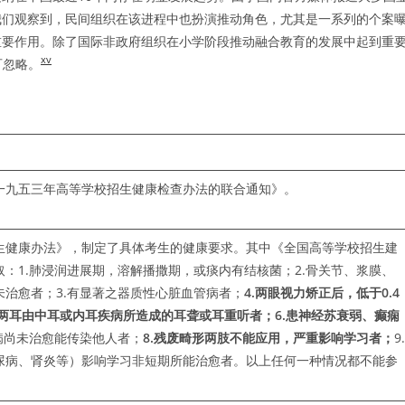
我们观察到，民间组织在该进程中也扮演推动角色，尤其是一系列的个案
重要作用。除了国际非政府组织在小学阶段推动融合教育的发展中起到重
xv
可忽略。
于一九五三年高等学校招生健康检查办法的联合通知》。
生健康办法》，制定了具体考生的健康要求。其中《全国高等学校招生建
：1.肺浸润进展期，溶解播撒期，或痰内有结核菌；2.骨关节、浆膜、
治愈者；3.有显著之器质性心脏血管病者；
4.
两眼视力矫正后，低于
0.4
两耳由中耳或内耳疾病所造成的耳聋或耳重听者；
6.
患神经苏衰弱、癫痫
柳病尚未治愈能传染他人者；
8.
残废畸形两肢不能应用，严重影响学习者；
9.
尿病、肾炎等）影响学习非短期所能治愈者。以上任何一种情况都不能参