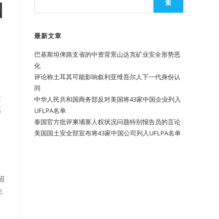
国
索
最新文章
巴基斯坦俾路支省的中资背景山达克矿业安全形势恶
化
评论称土耳其可能影响叙利亚维吾尔人下一代身份认
同
发
中华人民共和国商务部反对美国将43家中国企业列入
高
UFLPA名单
泰国官方批评柬埔寨人权状况问题特别报告员的言论
美国国土安全部宣布将43家中国公司列入UFLPA名单
招
生