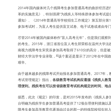
2014年国内媒体对几个残障考生参加普通高考的曲折经历
革的实施意见》，特别强调“为残疾人等特殊群体参加考试提供
通知》、《2014年普通高等学校招生工作规定》第五部分第
参加考试时，为盲人考生提供盲文试卷、电子试卷或者由专门
尽管2014年被国内媒体称作“盲人高考元年”，但是我们观
的考生。2015年，浙江省首位盲人考生郑荣权在温州大学
南视力残障考生宋奕辰参加高考取得了610分的高分，但是
xi
财经大学法学专业录取，
该个案还是显示了2012年在中
艰辛。
由于越来越多的残障考试开始报名参加普通高考。2017年
考试管理规定》指出，
各级教育考试机构应遵循《残疾人教
理便利。残疾考生可以按省级教育考试机构规定的时间、地
据悉，此次《规定》的印发，是对2015年发布的《残疾人
台明确为残疾学生参加普通高考提供了12项合理便利措施以
障考生参加高等教育也逐渐由过去的那一的特殊院校招生转