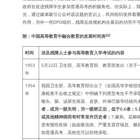
政府在促进残障学生参加普通高考的积极角色。但实际上，
光，通过媒体吸引公众对该议题的意识上，民间组织发挥着
作用，另外一些DPO组织，残障反歧视机构在幕后的功劳不
xvi
附：中国高等教育中融合教育的发展时间表
时间
涉及残障人士参与高等教育入学考试的内容
1953
5月22日 卫生部、高等教育部、教育部发出《关
年
1954
我国卫生部、高等教育部出台了《全国高等学校招
年
康检查不合格之规定》中明确下列类型考生不予录取
喉头、肠、泌尿生殖器、皮肤、外淋巴腺等结核尚未
者，或另一眼失明，另一眼矫正后，低于
0.6
者；
5.
或其他精神病而有时常发作历史者；
7.麻风、花
患有慢性疾病（如血吸虫病、严重支器官喘息、糖
加普通高考，高校也可以拒绝录取。