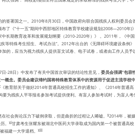
约的签署国之一。2010年8月30日，中国政府向联合国残疾人权利委员会
了《“十一五”期间中西部地区特殊教育学校建设规划(2008—2010年)
期教育改革和发展规划纲要（2010-2020年）》 。2011年，《中国
残疾等特殊考生招生、考试办法”。2012年出台的《无障碍环境建设条例》
参加的，应当为视力残疾人提供盲文试卷、电子试卷，或者由工作人员予
17日-28日）中发布了有关中国首次审议的结论性意见，
委员会强调“包容
这一概念。委员会建议缔约国将特殊教育体系中的资源用于促进主流学校
v
《教育部关于做好2014年普通高校招生工作的通知》、《2014年普通高
机构要为残疾人平等报名参加考试提供便利。有盲人参加考试时，为盲人考
。
v
虽然在社会舆论压力下破例录取，但是曲折的过程让人唏嘘。
2014年，被
vi
经历。
甘肃考生张耀东被湖北中医药大学录取成为国内第一个被普通高校
viii
分被福建一大学退档。