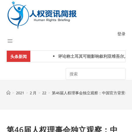
Skip
to
content
登录
评论称土耳其可能影响叙利亚维吾尔人下
头条新闻
Search
>
2021
>
2 月
>
22
>
第46届人权理事会独立观察：中国官方背景非
第46届人权理事会独立观察：中