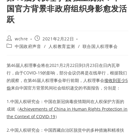
国官方背景非政府组织身影愈发活
跃
Post
Post
wchre
2021年2月22日
author:
published:
Post
中国政府声音
/
人权教育监测
/
联合国人权理事会
category:
第46届人权理事会将在2021月2月22日到3月23日在日内瓦举
行，由于COVID-19的影响，部分会议仍将是在线举行，根据我们
的观察，在第46届人权理事会举行前期，人权理事会
接收到至少5
份
来自中国官方背景民间社会组织递交的书面报告，分别是：
1.中国人权研究会：中国在新冠病毒疫情期间在人权保护方面的
成就（
Achievements of China in Human Rights Protection in
the Context of COVID-19
）
2.中国人权研究会：中国西藏自治区脱贫中的多种措施和精准扶