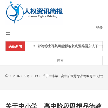
Skip
to
content
登录
评论称土耳其可能影响叙利亚维吾尔人下一代身
头条新闻
Search
>
2016
>
5 月
>
13
>
关于中小学、高中阶段思想品德教育中人权教
关于中小学、高中阶段思想品德教