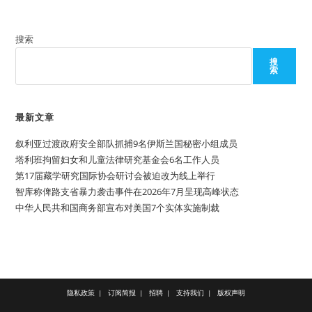
搜索
搜
索
最新文章
叙利亚过渡政府安全部队抓捕9名伊斯兰国秘密小组成员
塔利班拘留妇女和儿童法律研究基金会6名工作人员
第17届藏学研究国际协会研讨会被迫改为线上举行
智库称俾路支省暴力袭击事件在2026年7月呈现高峰状态
中华人民共和国商务部宣布对美国7个实体实施制裁
隐私政策
订阅简报
招聘
支持我们
版权声明