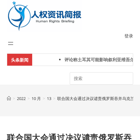
Skip
to
content
登录
评论称土耳其可能影响叙利亚维吾尔人
头条新闻
Search
>
2022
>
10 月
>
13
>
联合国大会通过决议谴责俄罗斯吞并乌克兰东
联合国大会通过决议谴责俄罗斯吞