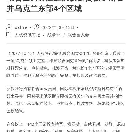
并乌克兰东部4个区域
Post
Post
wchre
2022年10月13日
author:
published:
Post
人权资讯简报
/
战争罪
/
联合国大会
category:
（2022-10-13）人权资讯简报:联合国大会12日召开会议，通过了
一项“乌克兰领土完整：维护联合国宪章准则”的决议，确认俄罗斯
对顿涅茨克、卢甘斯克、扎波罗热、赫尔松4个地区的占领属于侵
略性质，侵犯了乌克兰的领土完整、主权以及政治独立。
决议呼吁所有联合国成员国、国际组织不承认俄罗斯对乌克兰的
领土吞并，同时要求俄罗斯立即撤回有关对乌克兰领土吞并的计
划。包括不承认顿涅茨克、卢甘斯克、扎波罗热、赫尔松4个地区
公投结果。
在会议上，143个国家投支持票，俄罗斯、白俄罗斯、朝鲜、尼加
拉瓜、叙利亚5个国家投反对票，阿塞拜疆、土库曼斯坦、伊朗、