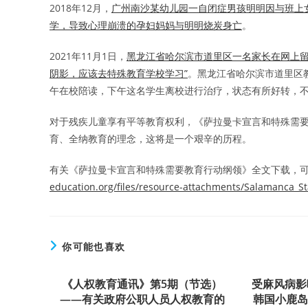
2018年12月，
广州南沙某幼儿园一自闭症男孩明明因与班上
学，导致心理崩溃的孕妇妈妈与明明烧炭身亡
。
2021年11月1日，
黑龙江省哈尔滨市道里区一名家长在网上留
阴影，应该去特殊教育学校学习”
。黑龙江省哈尔滨市道里区
午在校陪读，下午这名学生离校进行治疗，状态有所好转，
对于残疾儿童享有平等教育权利，《萨拉曼卡宣言和特殊需
育、全纳教育的理念，这将是一个艰辛的历程。
有关《萨拉曼卡宣言和特殊需要教育行动纲领》全文下载，
education.org/files/resource-attachments/Salamanca_S
你可能也喜欢
《人权教育通讯》第5期（节选）
受麻风病影
——有关政府公职人员人权教育的
韩国小鹿