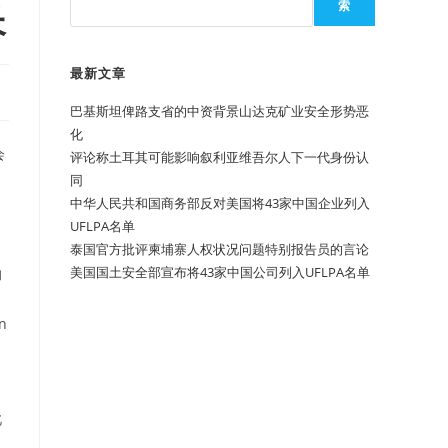
长
索
最新文章
巴基斯坦俾路支省的中资背景山达克矿业安全形势恶
化
会
评论称土耳其可能影响叙利亚维吾尔人下一代身份认
、
同
中华人民共和国商务部反对美国将43家中国企业列入
UFLPA名单
泰国官方批评柬埔寨人权状况问题特别报告员的言论
美国国土安全部宣布将43家中国公司列入UFLPA名单
的
on
此