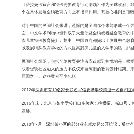
《萨拉曼卡宣言和特殊需要教育行动纲领》作为全球政府、
个在具体发展全纳教育方向上有指导作用。其核心准则是“接
对于中国的民间社会来讲，遗憾的是全国迄今未能形成一个
面，中文学术刊物中也刊载了大量涉及全纳或者融合教育的
疾儿童特殊教育提升计划中，中国政府都提出了发展融合教
以发展特殊教育学校的方式提高残疾儿童的入学率的话，那
民间社会组织，包括全纳教育关注者应该感到担忧的是，根
或者强调社区融入的压力不仅仅来自陈旧的教育设计框架。
原因之一。这些案例至少包括：
2012年
深圳市有19名家长联名写信要求学校清退一名自闭症
2016年末，北京市某小学校门口多位家长拉横幅、喊口号
发酵。
2018年7月，深圳某小区的部分业主就发起公开抗议，反对