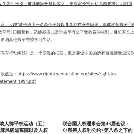
女生发生推搡，被其他家长群起攻之，更有家长找到幼儿园要求让明明退
言，反映“孩子班上一名高个子残疾儿童存在安全隐患，造成许多孩子心
教育局1日回复称，适龄残疾儿童学生享有公平受教育的权利，目前家长
不影响其他孩子在校学习生活。
要教育行动纲领》是一个浪漫的框架，但是要让中国的所有百姓接受全民
可以点击：
https://www.right-to-education.org/sites/right-to-
tatement_1994.pdf
响人群平权运动（五）:
联合国人权理事会第43届会议：
岛麻风病隔离院以及人权
《<残疾人权利公约>第八条之下的