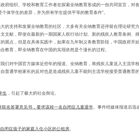
非政府组织、学校和教育工作者在探索全纳教育形成的一份共同宣言，对
受个体学生的差异，并为所有学生提供平等的教育条件”。
强大的支持和发展全纳教育的社区，大多有关全纳教育还停留在理论研究
中文文献，即使在最新的一期国家人权行动计划、新的残疾人教育条例、
育的观点，但是在具体实践中，如果在九年制义务教育阶段，中国政府开
融合教育，即全纳教育在中国的实现依然是个漫长的过程。
据我们对中国官方媒体近些年的报道。全纳教育，将残疾儿童送入主流学
来自普通学校家长的反对也是造成残疾儿童不能到主流学校接受普通教育
学生
，引起了极大的社会舆论。
，并联名签署意见书，要求该校一名自闭症儿童退学
。事件经媒体报道后迅
有自闭症孩子的家庭入住小区的公租房
。