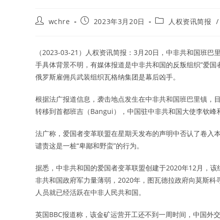
Post
Post
Post
wchre
2023年3月20日
人权资讯简报
/
author:
published:
category:
（2023-03-21）人权资讯简报：3月20日，中非共和国班
手具体背景不明，有媒体报道是中非共和国的反叛组织”爱国者变革联盟（C
俄罗斯雇佣兵武装组织瓦格纳集团是幕后凶手。
根据法广报道信息，袭击地点发生在中非共和国班巴里镇，
转移到首都班吉（Bangui），中国驻中非共和国大使李钦峰和中非
法广称，爱国者变革联盟在星期天发布的声明中否认了卷入
谴责这是一桩“卑鄙和野蛮”的行为。
据悉，中非共和国的爱国者变革联盟创建于2020年12月，该组织旨在
非共和国政府军力量薄弱，2020年，图瓦德拉政府向莫斯科
人员就已经活跃在中非人民共和国。
英国BBC报道称，该金矿运营开工还不到一周时间，中国外