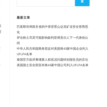
索
最新文章
凶
巴基斯坦俾路支省的中资背景山达克矿业安全形势恶
责
化
评论称土耳其可能影响叙利亚维吾尔人下一代身份认
同
被
中华人民共和国商务部反对美国将43家中国企业列入
UFLPA名单
泰国官方批评柬埔寨人权状况问题特别报告员的言论
并
美国国土安全部宣布将43家中国公司列入UFLPA名单
团