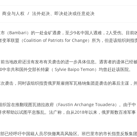
商业与人权
/
法外处决、即决处决或任意处决
巴里市（Bambari）的一处金矿遇袭，至少9名中国人遇难，2人受伤。目前
oalition of Patriots for Change）所为，但是该组织则指
目前当地政府还没有发布有关袭击的进一步具体信息。遇害者的遗体已经
共和国外交部长特蒙（ Sylvie Baipo Temon）均曾赶赴该医院。
本次袭击，同时该组织指责俄罗斯雇佣军瓦格纳集团是袭击的幕后主谋，
推翻现图瓦德拉政府（Faustin Archange Touadera）。由于中
寻求帮助以试图平息叛乱。法广称，自从2018年以来，俄罗斯数百准军事
交部已经呼吁中国籍人员尽快撤离高风险区。班巴里市的市长指责反叛集