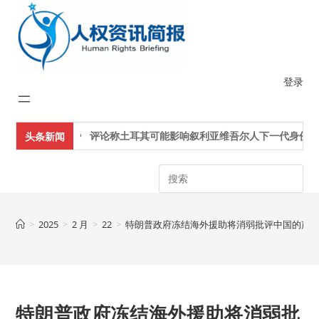
Skip
to
content
登录
评论称土耳其可能影响叙利亚维吾尔人下一代身份认
头条新闻
Search
>
2025
>
2 月
>
22
>
特朗普政府冻结海外援助将消弱批评中国的声
特朗普政府冻结海外援助将消弱批