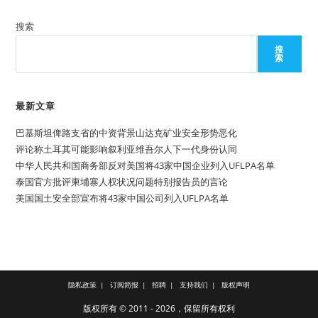
搜索
搜
索
最新文章
巴基斯坦俾路支省的中资背景山达克矿业安全形势恶化
评论称土耳其可能影响叙利亚维吾尔人下一代身份认同
中华人民共和国商务部反对美国将43家中国企业列入UFLPA名单
泰国官方批评柬埔寨人权状况问题特别报告员的言论
美国国土安全部宣布将43家中国公司列入UFLPA名单
隐私政策
订阅简报
招聘
支持我们
版权声明
版权所有 © 2011 - 2026，保留所有权利