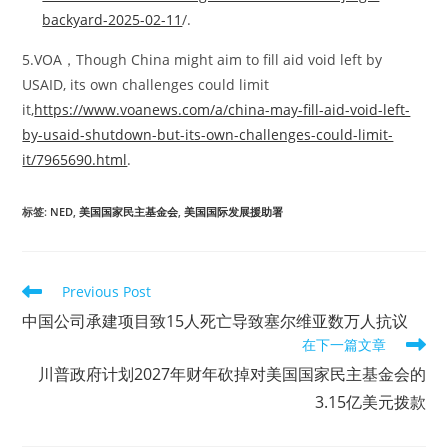
backyard-2025-02-11
/.
5.VOA，Though China might aim to fill aid void left by
USAID, its own challenges could limit
it,
https://www.voanews.com/a/china-may-fill-aid-void-left-
by-usaid-shutdown-but-its-own-challenges-could-limit-
it/7965690.html
.
标签
:
NED
,
美国国家民主基金会
,
美国国际发展援助署
Read
Previous Post
more
中国公司承建项目致15人死亡导致塞尔维亚数万人抗议
articles
在下一篇文章
川普政府计划2027年财年砍掉对美国国家民主基金会的
3.15亿美元拨款