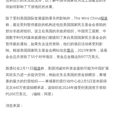
况和估计的水流状况等，以了解中国等国家在河流上游建造的水
坝如何影响了下游地区的水量。
除了受到美国国际发展援助署关闭影响外，The Wire China
报道
称，最近受到暂停拨款的机构还包括美国国家民主基金会资助的
部分非政府组织。设立在美国的非政府组织，中国劳工观察、中
国数字时代对媒体披露他们都接到了来自美国国家民主基金会的
暂停拨款通知，如果失去这些资助，他们的项目活动将受到影
响。根据美国国家民主基金会网站信息
显示
，2023年财年，该基
金会总共资助了55个对华项目，资金总金额达到977万美元。
路透社在2月11日
报道
称，美国消减对外资金援助可能为中国扩展
其软实力进一步提供空间，例如在失去美国的资金捐赠后，柬埔
寨的最大的扫雷组织——柬埔寨扫雷行动中心在2月5日宣布获得
北京440万资源捐赠承诺，该组织在2024年接受到美国资方资助
约200万美元。（编辑：阿星）
消息来源：