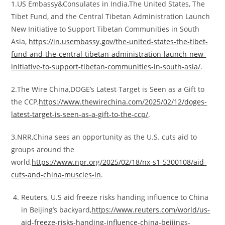
1.US Embassy&Consulates in India,The United States, The
Tibet Fund, and the Central Tibetan Administration Launch
New Initiative to Support Tibetan Communities in South
Asia,
https://in.usembassy.gov/the-united-states-the-tibet-
fund-and-the-central-tibetan-administration-launch-new-
initiative-to-support-tibetan-communities-in-south-asia/
.
2.The Wire China,DOGE’s Latest Target is Seen as a Gift to
the CCP,
https://www.thewirechina.com/2025/02/12/doges-
latest-target-is-seen-as-a-gift-to-the-ccp/
.
3.NRR,China sees an opportunity as the U.S. cuts aid to
groups around the
world,
https://www.npr.org/2025/02/18/nx-s1-5300108/aid-
cuts-and-china-muscles-in
.
Reuters, U.S aid freeze risks handing influence to China
in Beijing’s backyard,
https://www.reuters.com/world/us-
aid-freeze-risks-handing-influence-china-beijings-