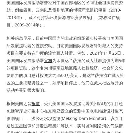
美国国际发展援助署曾经对中国西部地区的民间社会组织提供资
助，例如四川、云南以及贵州地区的增强环境组织项目（2010-
2013年）、藏区可持续环境资源与经济发展项目（亦称泽仁项
目，2009-2014年）。
相关信息显示，目前中国国内的非政府组织很少接受来自美国国
际发展援助署的直接资助。目前美国国际发展署针对藏人的支持
项目主要支持在印度的流亡藏人社群。例如，2024年11月25日，
美国国际发展援助署
宣布
为印度达兰萨拉的藏人社群提供为期5年
的项目资助，这个名为增强南亚地区藏人社群经济、社会和文化
复原力的项目总计投资大约3500万美元，是达兰萨拉流亡藏人社
区的主要捐赠资源之一，如果项目停止，他们在藏人社区展开的
活动将受到很大影响。
根据美国之音
报道
，受到美国国际发展援助署关闭影响的项目还
包括智库史汀生中心在东南亚设立的监测中国水电站建设对生态
影响项目——湄公河水坝监测(Mekong Dam Monitor)，该项目
通过卫星图像和开源远程感知等技术，实时监测湄公河的气候情