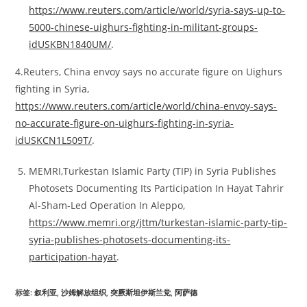
https://www.reuters.com/article/world/syria-says-up-to-
5000-chinese-uighurs-fighting-in-militant-groups-
idUSKBN1840UM/
.
4.Reuters, China envoy says no accurate figure on Uighurs
fighting in Syria,
https://www.reuters.com/article/world/china-envoy-says-
no-accurate-figure-on-uighurs-fighting-in-syria-
idUSKCN1L509T/
.
MEMRI,Turkestan Islamic Party (TIP) in Syria Publishes
Photosets Documenting Its Participation In Hayat Tahrir
Al-Sham-Led Operation In Aleppo,
https://www.memri.org/jttm/turkestan-islamic-party-tip-
syria-publishes-photosets-documenting-its-
participation-hayat
.
标签
:
叙利亚
,
沙姆解放组织
,
突厥斯坦伊斯兰党
,
阿萨德