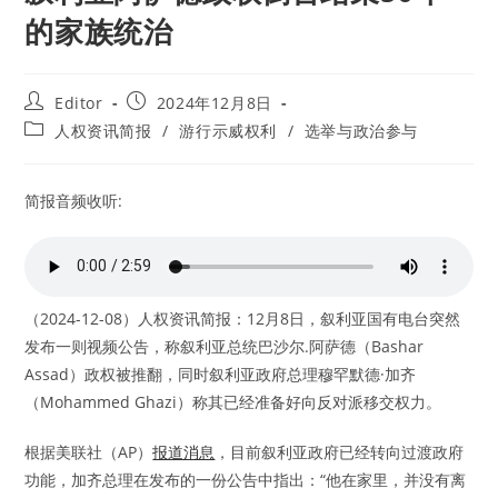
的家族统治
Post
Post
Editor
2024年12月8日
author:
published:
Post
人权资讯简报
/
游行示威权利
/
选举与政治参与
category:
简报音频收听:
（2024-12-08）人权资讯简报：12月8日，叙利亚国有电台突然
发布一则视频公告，称叙利亚总统巴沙尔.阿萨德（Bashar
Assad）政权被推翻，同时叙利亚政府总理穆罕默德·加齐
（Mohammed Ghazi）称其已经准备好向反对派移交权力。
根据美联社（AP）
报道消息
，目前叙利亚政府已经转向过渡政府
功能，加齐总理在发布的一份公告中指出：“他在家里，并没有离