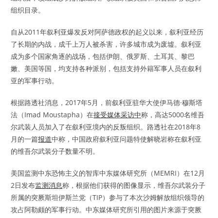
组织目录。
自从2011年叙利亚爆发反对阿萨德政权的起义以来，叙利亚经历
了长期的内战，成千上万人被杀害，许多城市成为废墟。叙利亚
成为多个国家角逐的战场，包括伊朗、俄罗斯、土耳其、黎巴
嫩、美国等国，均支持各种派别，包括支持外籍军事人员在叙利
亚的军事行动。
根据路透社消息，2017年5月，前叙利亚驻华大使伊马德·穆斯塔
法（Imad Moustapha）在
接受媒体采访中
称，高达5000名维吾
尔武装人员加入了在叙利亚境内的反叛组织。路透社在2018年8
月的一篇
报道
中称，中国政府叙利亚问题特使解晓岩称在叙利亚
的维吾尔武装分子数量不明。
美国监测中东恐怖主义的智库中东媒体研究所（MEMRI）在12月
2日发布
监测消息
称，根据他们获得的图像显示，维吾尔武装分子
所属的突厥斯坦伊斯兰党（TIP）参与了本次沙姆解放组织领导的
攻占阿勒颇的军事行动。中东媒体研究所引用的图片来源于突厥