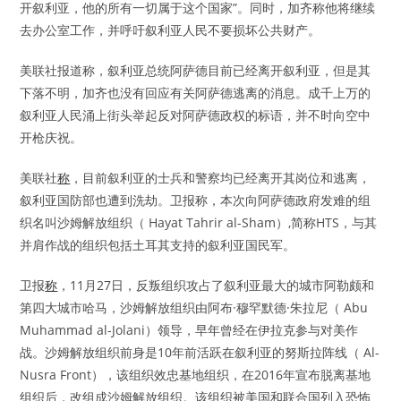
开叙利亚，他的所有一切属于这个国家”。同时，加齐称他将继续
去办公室工作，并呼吁叙利亚人民不要损坏公共财产。
美联社报道称，叙利亚总统阿萨德目前已经离开叙利亚，但是其
下落不明，加齐也没有回应有关阿萨德逃离的消息。成千上万的
叙利亚人民涌上街头举起反对阿萨德政权的标语，并不时向空中
开枪庆祝。
美联社
称
，目前叙利亚的士兵和警察均已经离开其岗位和逃离，
叙利亚国防部也遭到洗劫。卫报称，本次向阿萨德政府发难的组
织名叫沙姆解放组织（ Hayat Tahrir al-Sham）,简称HTS，与其
并肩作战的组织包括土耳其支持的叙利亚国民军。
卫报
称
，11月27日，反叛组织攻占了叙利亚最大的城市阿勒颇和
第四大城市哈马，沙姆解放组织由阿布·穆罕默德·朱拉尼（ Abu
Muhammad al-Jolani）领导，早年曾经在伊拉克参与对美作
战。沙姆解放组织前身是10年前活跃在叙利亚的努斯拉阵线（ Al-
Nusra Front），该组织效忠基地组织，在2016年宣布脱离基地
组织后，改组成沙姆解放组织。该组织被美国和联合国列入恐怖