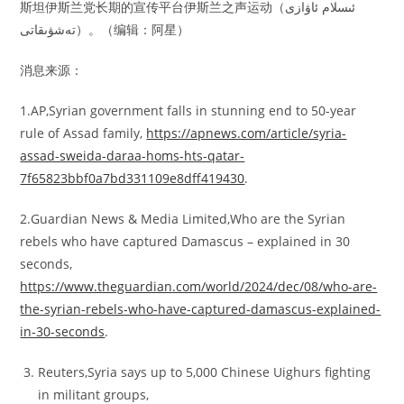
斯坦伊斯兰党长期的宣传平台伊斯兰之声运动（ئىسلام ئاۋازى
تەشۋىقاتى）。（编辑：阿星）
消息来源：
1.AP,Syrian government falls in stunning end to 50-year
rule of Assad family,
https://apnews.com/article/syria-
assad-sweida-daraa-homs-hts-qatar-
7f65823bbf0a7bd331109e8dff419430
.
2.Guardian News & Media Limited,Who are the Syrian
rebels who have captured Damascus – explained in 30
seconds,
https://www.theguardian.com/world/2024/dec/08/who-are-
the-syrian-rebels-who-have-captured-damascus-explained-
in-30-seconds
.
Reuters,Syria says up to 5,000 Chinese Uighurs fighting
in militant groups,