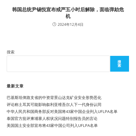
韩国总统尹锡悦宣布戒严五小时后解除，面临弹劾危
机
2024年12月4日
搜索
搜
索
最新文章
巴基斯坦俾路支省的中资背景山达克矿业安全形势恶化
评论称土耳其可能影响叙利亚维吾尔人下一代身份认同
中华人民共和国商务部反对美国将43家中国企业列入UFLPA名单
泰国官方批评柬埔寨人权状况问题特别报告员的言论
美国国土安全部宣布将43家中国公司列入UFLPA名单