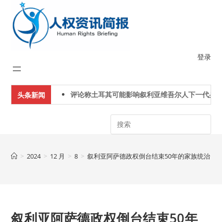
Skip
to
content
登录
评论称土耳其可能影响叙利亚维吾尔人下一代身份
头条新闻
Search
>
2024
>
12 月
>
8
>
叙利亚阿萨德政权倒台结束50年的家族统治
叙利亚阿萨德政权倒台结束50年