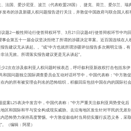
大、法国、爱沙尼亚、波兰（代表欧盟28国）、捷克、荷兰、爱尔兰、瑞
2年发布的涉及新疆人权问题报告进行关注，并敦促中国政府与联合国人权
议题2一般性辩论行使答辩权环节、3月21日议题4行使答辩权环节中均
理事会第五十一届会议坚决拒绝了所谓的涉疆决定草案。近百国连续在人
报告建议无从谈起。。”或“中方也就所谓涉疆评估报告多次阐明立场，有
非法无效。所谓落实报告建议更是无从谈起”。
至少2次在涉及叙利亚人权问题时候表态，呼吁叙利亚新政权打击包括东伊
利亚共和国问题独立国际调查委员会互动对话环节中，中国代表称：“中方敦
运在内的所有被安理会列名的恐怖组织，积极回应包括中国在内的国际社
问题提案L25表决中发言中，中国代表称：“中方严重关注叙利亚局势变化后
民地区和国际和平与安全构成现实威胁。去沿海地区发生针对平民的无差
境内恐怖势力保持高度警惕。中方敦促叙临时当局切实履行反恐义务，采
”。（编辑：阿星）