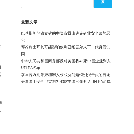
索
最新文章
巴基斯坦俾路支省的中资背景山达克矿业安全形势恶
化
大
评论称土耳其可能影响叙利亚维吾尔人下一代身份认
同
中华人民共和国商务部反对美国将43家中国企业列入
组
UFLPA名单
返
泰国官方批评柬埔寨人权状况问题特别报告员的言论
美国国土安全部宣布将43家中国公司列入UFLPA名单
保
此
，