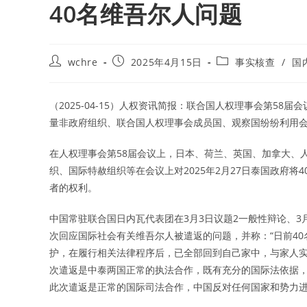
40名维吾尔人问题
Post
Post
Post
wchre
2025年4月15日
事实核查
/
国
author:
published:
category:
（2025-04-15）人权资讯简报：联合国人权理事会第58届
量非政府组织、联合国人权理事会成员国、观察国纷纷利用
在人权理事会第58届会议上，日本、荷兰、英国、加拿大、
织、国际特赦组织等在会议上对2025年2月27日泰国政府
者的权利。
中国常驻联合国日内瓦代表团在3月3日议题2一般性辩论、3
次回应国际社会有关维吾尔人被遣返的问题，并称：“日前4
护，在履行相关法律程序后，已全部回到自己家中，与家人
次遣返是中泰两国正常的执法合作，既有充分的国际法依据，
此次遣返是正常的国际司法合作，中国反对任何国家和势力进