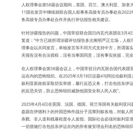
人权理事会第58届会议期间，英国、芬兰、澳大利亚、加拿
11国在发言中继续就联合国人权事务高级专员办事处在202
务高级专员办事处合作并执行评估报告相关建议。
针对涉疆报告的问题，中国常驻联合国日内瓦代表团在3月4日
复道：“中方已就所谓涉疆评估报告多次阐明严正立场，人权
理事会以共同发言，单独发言等不同方式支持中方，所谓落实
关报告没有合法授权，没有当事国同意，没有事实依据，完全
在人权理事会第58届会议上，中国常驻日内瓦联合国代表团
运在内的恐怖组织。在2025年3月18日议题4与阿拉伯叙
叙利亚新政权采取切实举措，履行反恐义务，打击包括东伊
的反恐关切，防止恐怖组织威胁他国安全和人民人权”。
2025年4月4日在英国、法国、德国、荷兰等国有关叙利亚
盘踞在伊德利卜的外国恐怖作战分子流窜到叙各地，对叙人
杀戮、非人道和残暴程度令人发指。国际社会必须对叙利亚
一切措施打击包括东伊运在内的所有被安理会列名的恐怖组织