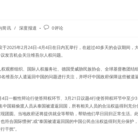
Post
内简讯
/
深度报道
0评论
comments:
会议于2025年2月24日-4月4日在日内瓦举行，在超过40多天的会议期间，
会议发言机会关注维吾尔人权问题。
人权观察组织、国际人权服务社、德国受威胁民族协会、全球基督教团结
将40名维吾尔人遣返回中国的问题进行关注，并呼吁中国政府保障这些被遣
月4日一般性辩论行使答辩权环节、3月21日议题4行使答辩权环节中至少3
0名中国籍偷渡人员从泰国被遣返回国，所有相关人员的合法权益得到充分
实现团圆。当地政府还将提供就业等帮助，帮助他们早日回归正常生活。
也符合国际惯例”,或“泰国被遣返回国的中国公民合法权益得到充分保护
行干扰”。