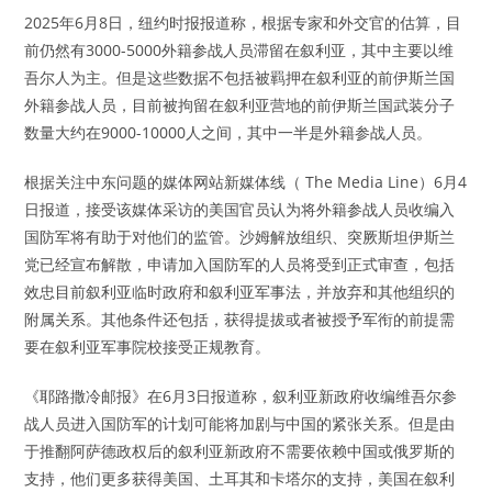
2025年6月8日，纽约时报报道称，根据专家和外交官的估算，目
前仍然有3000-5000外籍参战人员滞留在叙利亚，其中主要以维
吾尔人为主。但是这些数据不包括被羁押在叙利亚的前伊斯兰国
外籍参战人员，目前被拘留在叙利亚营地的前伊斯兰国武装分子
数量大约在9000-10000人之间，其中一半是外籍参战人员。
根据关注中东问题的媒体网站新媒体线（ The Media Line）6月4
日报道，接受该媒体采访的美国官员认为将外籍参战人员收编入
国防军将有助于对他们的监管。沙姆解放组织、突厥斯坦伊斯兰
党已经宣布解散，申请加入国防军的人员将受到正式审查，包括
效忠目前叙利亚临时政府和叙利亚军事法，并放弃和其他组织的
附属关系。其他条件还包括，获得提拔或者被授予军衔的前提需
要在叙利亚军事院校接受正规教育。
《耶路撒冷邮报》在6月3日报道称，叙利亚新政府收编维吾尔参
战人员进入国防军的计划可能将加剧与中国的紧张关系。但是由
于推翻阿萨德政权后的叙利亚新政府不需要依赖中国或俄罗斯的
支持，他们更多获得美国、土耳其和卡塔尔的支持，美国在叙利