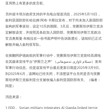
亚局势上有更多的发言权。
另外据卡塔尔政府支持的半岛电台报道消息，2025年5月10日，
叙利亚国防部长哈拉姆·阿布·卡斯拉宣布，对于尚未加入新国防部
架构的军事派别，设定10天的期限。3天后，突厥斯坦伊斯兰党决
定解散该党，并按照其条款加入国防部。突厥斯坦伊斯兰党政治
官员奥斯曼·布格拉在一份书面声明中告诉路透社，该组织已正式
解散并融入叙利亚军队。
在推翻阿萨德政权的军事行动中，突厥斯坦伊斯兰党曾经高调地
在其媒体宣传平台“伊斯兰之声” （ئىسلام ئاۋازى تەشۋىقاتى）发布
军事行动信息。但是该宣传平台最后更新日期是2025年3月9日。
到2025年6月，该网站已经关闭，不清楚该平台关闭是否与突厥
斯坦伊斯兰党叙利亚分支被收编入叙利亚国防部有关。（编者：
阿星）
消息来源：
1.FDD， Syrian military integrates Al Qaeda-linked terror