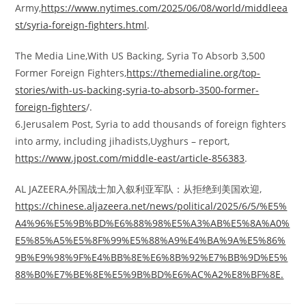
Army,
https://www.nytimes.com/2025/06/08/world/middleea
st/syria-foreign-fighters.html
.
The Media Line,With US Backing, Syria To Absorb 3,500
Former Foreign Fighters,
https://themedialine.org/top-
stories/with-us-backing-syria-to-absorb-3500-former-
foreign-fighters
/.
6.Jerusalem Post, Syria to add thousands of foreign fighters
into army, including jihadists,Uyghurs – report,
https://www.jpost.com/middle-east/article-856383
.
AL JAZEERA,外国战士加入叙利亚军队：从拒绝到美国欢迎,
https://chinese.aljazeera.net/news/political/2025/6/5/%E5%
A4%96%E5%9B%BD%E6%88%98%E5%A3%AB%E5%8A%A0%
E5%85%A5%E5%8F%99%E5%88%A9%E4%BA%9A%E5%86%
9B%E9%98%9F%E4%BB%8E%E6%8B%92%E7%BB%9D%E5%
88%B0%E7%BE%8E%E5%9B%BD%E6%AC%A2%E8%BF%8E.