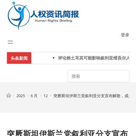
Skip
to
content
登录
评论称土耳其可能影响叙利亚维吾尔人下一
头条新闻
Search
>
2025
>
6 月
>
12
>
突厥斯坦伊斯兰党叙利亚分支宣布解散，成员被
突厥斯坦伊斯兰党叙利亚分支宣布