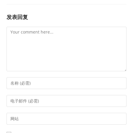
发表回复
Comment
Enter
your
name
Enter
or
your
username
email
Enter
to
address
your
comment
to
website