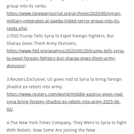
group into its ranks,
https://www.longwarjournal.org/archives/2025/05/syrian-
military-integrates-al-qaeda-linked-terror-group-into-its-
ranks.php
.
2.FDD,Trump Tells Syria to Expel Foreign Fighters, But
Sharaa Gives Them Army Divisions,
https://www.fdd.org/analysis/2025/05/20/trump-tells-syria-
to-expel-foreign-fighters-but-sharaa-gives-them-army-
divisions
/.
3.Reuters,Exclusive: US gives nod to Syria to bring foreign
jihadist ex-rebels into army,
https://www.reuters.com/world/middle-east/us-gives-nod-
syria-bring-foreign-jihadist-ex-rebels-into-army-2025-06-
02/
.
4.The New York Times Company, They Went to Syria to Fight
With Rebels. Now Some Are Joining the New