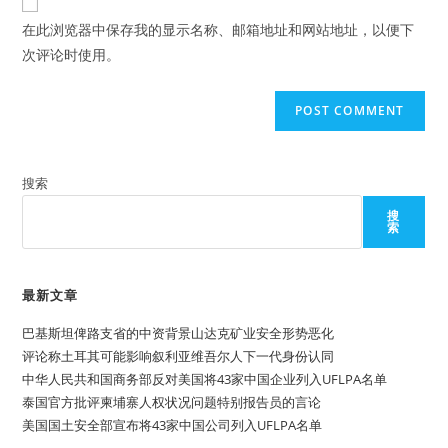
comment
URL
在此浏览器中保存我的显示名称、邮箱地址和网站地址，以便下
(optional)
次评论时使用。
搜索
搜
索
最新文章
巴基斯坦俾路支省的中资背景山达克矿业安全形势恶化
评论称土耳其可能影响叙利亚维吾尔人下一代身份认同
中华人民共和国商务部反对美国将43家中国企业列入UFLPA名单
泰国官方批评柬埔寨人权状况问题特别报告员的言论
美国国土安全部宣布将43家中国公司列入UFLPA名单