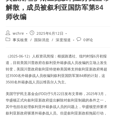
解散，成员被叙利亚国防军第84
师收编
Post
Post
wchre
2025年6月12日
author:
published:
Post
Post
事实核查
/
国际消息
/
深度报道
0评论
category:
comments:
（2025-06-12）人权资讯简报：根据路透社、纽约时报6月初报
道，目前美国川普政府在叙利亚外籍参战人员改编的立场上发生
转变，美国川普政府叙利亚特使称美国将支持叙利亚新政府将超
过3500名外籍参战人员收编到叙利亚国防军第84师的计划，这
3500名外籍参战人员以维吾尔人为主。
美国守护民主基金会(FDD)于5月22日发布文章称，2025年3月，
华盛顿正式向叙利亚新政府提出解除对叙利亚制裁的条件之一，
其中包括在处理叙利亚外籍参战人员的问题上，华盛顿坚持要求
叙利亚新政府驱逐外籍参战人员。但是叙利亚新政权拖延行动，