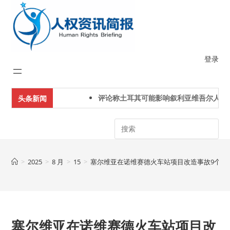
Skip
to
content
登录
评论称土耳其可能影响叙利亚维吾尔人下一
头条新闻
Search
>
2025
>
8 月
>
15
>
塞尔维亚在诺维赛德火车站项目改造事故9个月
塞尔维亚在诺维赛德火车站项目改