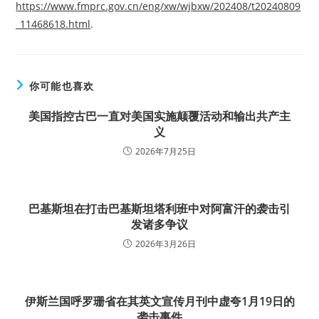
https://www.fmprc.gov.cn/eng/xw/wjbxw/202408/t20240809
_11468618.html
.
你可能也喜欢
美国指控古巴一直对美国实施颠覆活动和输出共产主
义
2026年7月25日
巴基斯坦在打击巴基斯坦塔利班中对阿富汗的袭击引
发诸多争议
2026年3月26日
伊斯兰国呼罗珊省在其英文宣传月刊中虚夸1月19日的
袭击事件