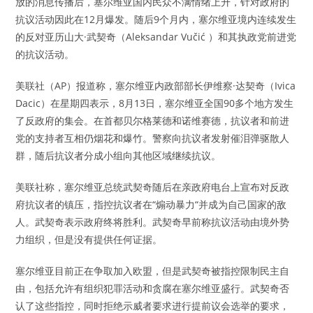
放的消息传播后，塞尔维亚国内民众不满情绪上升，针对政府的
抗议活动因此在12月爆发。随后9个月内，塞尔维亚境内连续发生
的反对亚历山大·武契奇（Aleksandar Vučić ）和其执政党前进党
的抗议活动。
美联社（AP）报道称，塞尔维亚内政部部长伊维察·达契奇（Ivica
Dacic）在星期四表示，8月13日，塞尔维亚全国90多个地方发生
了反政府的集会。在首都贝尔格莱德和诺维赛德，抗议者和前进
党的支持者互相仍烟花和爆竹。警察向抗议者发射催泪弹驱散人
群，随后抗议者分成小组向其他区域继续抗议。
美联社称，塞尔维亚总统武契奇随后在亲政府电台上宣布对反政
府抗议者的镇压，指控抗议者在“煽动暴力“并成为自己国家的敌
人。武契奇表示政府终将胜利。武契奇早前称抗议活动由境外势
力组织，但是没有提供任何证据。
塞尔维亚目前正在争取加入欧盟，但是武契奇被指控限制民主自
由，包括允许有组织犯罪活动和贪腐在塞尔维亚盛行。武契奇否
认了这些指控，同时拒绝示威者要求进行提前议会选举的要求，