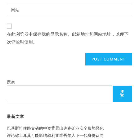
username
email
Enter
to
address
your
comment
to
website
comment
URL
在此浏览器中保存我的显示名称、邮箱地址和网站地址，以便下
(optional)
次评论时使用。
搜索
搜
索
最新文章
巴基斯坦俾路支省的中资背景山达克矿业安全形势恶化
评论称土耳其可能影响叙利亚维吾尔人下一代身份认同