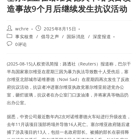
造事故9个月后继续发生抗议活动
Post
Post
wchre
2025年8月15日
author:
published:
Post
事实核查
/
倡导之声
/
国际消息
/
深度报道
category:
Post
0评论
comments:
(2025-08-15)人权资讯简报：路透社（Reuters）报道称，巴尔干
半岛国家塞尔维亚在星期三因为暴力执法导致数十人受伤后，塞
尔维亚北部城市诺维赛德（Novi Sad）在星期四再次发生了反政
府抗议活动，抗议者冲进塞尔维亚执政党塞尔维亚前进党办公
室，砸烂玻璃，抗议者在办公室门口泼油漆，并将家具等物品扔
出办公室。
据悉，中资公司最近数年内2次对诺维赛德火车站进行升级改造，
去年11月该项目顶部坍塌并导致16人死亡。塞尔维亚政府随后逮
捕了涉及项目的13人，包括一名政府部长。被捕的部长在获得释