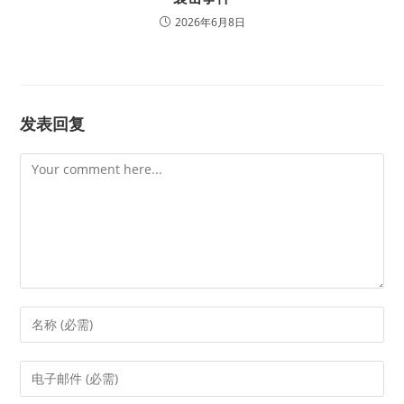
2026年6月8日
发表回复
Comment
Enter
your
name
Enter
or
your