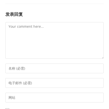
发表回复
Comment
Enter
your
name
Enter
or
your
username
email
Enter
to
address
your
comment
to
website