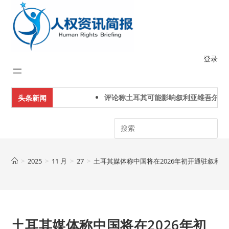
Skip
to
content
登录
评论称土耳其可能影响叙利亚维吾尔人下
头条新闻
Search
>
2025
>
11 月
>
27
>
土耳其媒体称中国将在2026年初开通驻叙利
土耳其媒体称中国将在2026年初