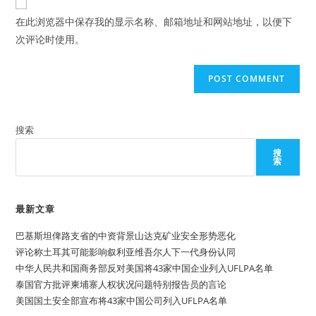
comment
URL
在此浏览器中保存我的显示名称、邮箱地址和网站地址，以便下
(optional)
次评论时使用。
搜索
搜
索
最新文章
巴基斯坦俾路支省的中资背景山达克矿业安全形势恶化
评论称土耳其可能影响叙利亚维吾尔人下一代身份认同
中华人民共和国商务部反对美国将43家中国企业列入UFLPA名单
泰国官方批评柬埔寨人权状况问题特别报告员的言论
美国国土安全部宣布将43家中国公司列入UFLPA名单