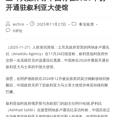
开通驻叙利亚大使馆
Post
Post
Post
wchre
2025年11月27日
事实核查
author:
published:
category:
Post
0评论
comments:
（2025-11-27）人权资讯简报：土耳其政府背景的阿纳多卢通讯
社（Anadolu Agency）在11月24日报道称，叙利亚临时政府外
交部一名高级官员对该通讯社透露，中国将在2026年重新开通在
叙利亚大马士革的中国大使馆。
据悉，在阿萨德政权在2024年12月被反政府武装沙姆解放组织推
翻后，中国政府关闭了驻叙利亚大马士革大使馆并将其转移到黎
巴嫩。
叙利亚临时政府俄罗斯与东欧部门的副主任阿什哈德.萨利比
（Ashhad Salibi）在接受阿纳多卢通讯社采访时称，中国目前正
在为恢复驻叙利亚大使馆做行政和后勤上的准备，中国驻叙利亚