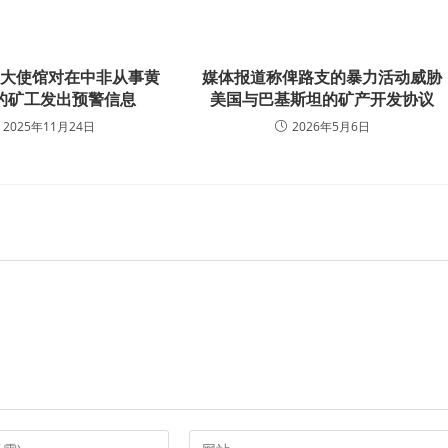
非大使馆对在中非从事黄
媒体报道称俾路支的暴力活动威胁
的矿工发出预警信息
美国与巴基斯坦的矿产开发协议
2025年11月24日
2026年5月6日
Enter