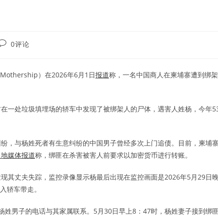
Post
0评论
comments:
thership）在2026年6月1日
报道
称，一名中国商人在柬埔寨遭到绑架
警方在一处垃圾填埋场的轿车中发现了被绑架人的尸体，遇害人姓杨，今年5
纠纷，与杨姓死者有生意纠纷的中国男子曾经多次上门追债。目前，柬埔
当地媒体报道
称，绑匪在杀害被害人前要求以加密货币进行转账。
发现其丈夫失踪，监控录像显示杨最后出现在监控画面是2026年5月29日
塞入轿车带走。
姓男子的电话与其家属联系。5月30日早上8：47时，杨姓妻子接到绑