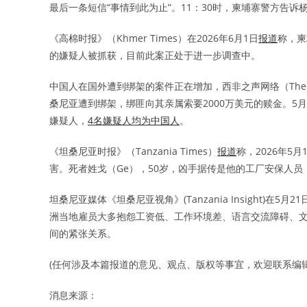
最后一条短信“事情到此为止”。11：30时，柬埔寨警方告
《高棉时报》（Khmer Times）在2026年6月1日
报道
称，柬
的嫌疑人被抓获，目前此案正处于进一步调查中。
中国人在国外遭到绑架的案件正在增加，西非之声网络（The West A
桑尼亚遭到绑架，绑匪向其亲属索要2000万美元的赎金。5
嫌疑人，
4名嫌疑人均为中国人
。
《坦桑尼亚时报》（Tanzania Times）
报道
称，2026年
害。死者姓戈（Ge），50岁，凶手据传是他的工厂安保人员
坦桑尼亚媒体《坦桑尼亚视角》(Tanzania Insight)在5月21
洲当地雇员大多抱怨工资低、工作环境差、语言交流障碍、
间的紧张关系。
(任何涉及本篇报道的意见、观点、版权等事宜，欢迎联系编辑: edito
消息来源：