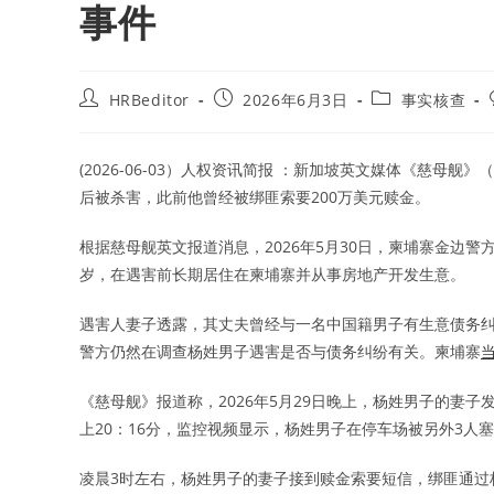
事件
Post
Post
Post
HRBeditor
2026年6月3日
事实核查
author:
published:
category:
(2026-06-03）人权资讯简报 ：新加坡英文媒体《慈母舰》（Mo
后被杀害，此前他曾经被绑匪索要200万美元赎金。
根据慈母舰英文报道消息，2026年5月30日，柬埔寨金边
岁，在遇害前长期居住在柬埔寨并从事房地产开发生意。
遇害人妻子透露，其丈夫曾经与一名中国籍男子有生意债务
警方仍然在调查杨姓男子遇害是否与债务纠纷有关。柬埔寨
《慈母舰》报道称，2026年5月29日晚上，杨姓男子的妻子
上20：16分，监控视频显示，杨姓男子在停车场被另外3人
凌晨3时左右，杨姓男子的妻子接到赎金索要短信，绑匪通过杨