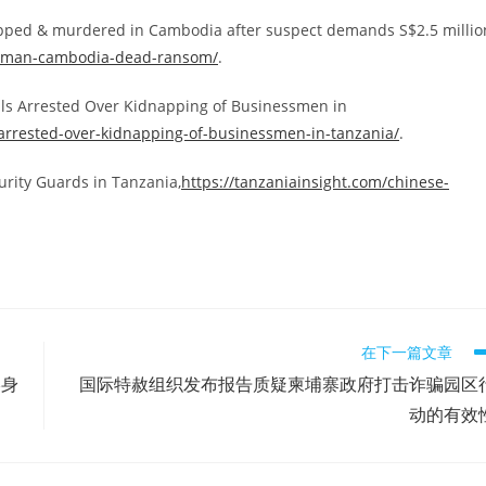
pped & murdered in Cambodia after suspect demands S$2.5 millio
essman-cambodia-dead-ransom/
.
als Arrested Over Kidnapping of Businessmen in
arrested-over-kidnapping-of-businessmen-in-tanzania/
.
urity Guards in Tanzania,
https://tanzaniainsight.com/chinese-
在下一篇文章
终身
国际特赦组织发布报告质疑柬埔寨政府打击诈骗园区
动的有效