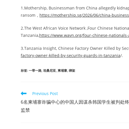
1.Mothership, Businessman from China allegedly kidna
ransom，
https://mothership.sg/2026/06/china-busin
2.The West African Voice Network ,Four Chinese Nation
Tanzania,
https://www.wavn.org/four-chinese-nationals-
3.Tanzania Insight, Chinese Factory Owner Killed by Sec
factory-owner-killed-by-security-guards-in-tanzania
/.
标签
:
一带一路
,
坦桑尼亚
,
柬埔寨
,
绑架
Read
Previous Post
more
6名柬埔寨诈骗中心的中国人因谋杀韩国学生被判处
articles
监禁