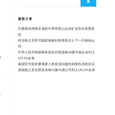
索
最新文章
巴基斯坦俾路支省的中资背景山达克矿业安全形势恶
化
评论称土耳其可能影响叙利亚维吾尔人下一代身份认
同
中华人民共和国商务部反对美国将43家中国企业列入
3
UFLPA名单
泰国官方批评柬埔寨人权状况问题特别报告员的言论
美国国土安全部宣布将43家中国公司列入UFLPA名单
寨
晚
匪