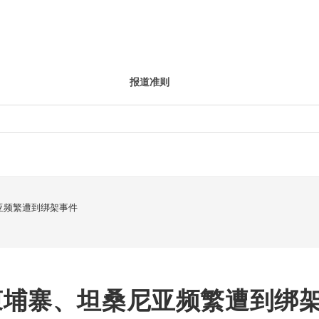
报道准则
亚频繁遭到绑架事件
柬埔寨、坦桑尼亚频繁遭到绑