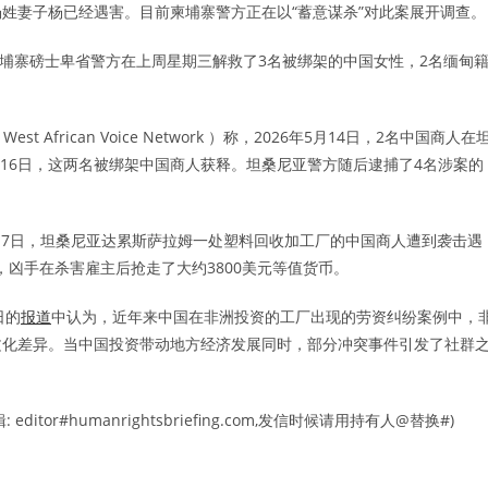
诉杨姓妻子杨已经遇害。目前柬埔寨警方正在以“蓄意谋杀”对此案展开调查。
埔寨磅士卑省警方在上周星期三解救了3名被绑架的中国女性，2名缅甸
frican Voice Network ）称，2026年5月14日，2名中国商人在
月16日，这两名被绑架中国商人获释。坦桑尼亚警方随后逮捕了4名涉案的
5月17日，坦桑尼亚达累斯萨拉姆一处塑料回收加工厂的中国商人遭到袭击遇
，凶手在杀害雇主后抢走了大约3800美元等值货币。
日的
报道
中认为，近年来中国在非洲投资的工厂出现的劳资纠纷案例中，
文化差异。当中国投资带动地方经济发展同时，部分冲突事件引发了社群
r#humanrightsbriefing.com,发信时候请用持有人@替换#)