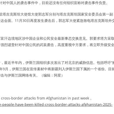
针对中国人的袭击事件中，目前还没有任何组织宣称对袭击事件负责。
中国驻塔吉克斯坦大使馆大使郭志军分别与塔吉克斯坦国家安全委员会第一副
达会面。11月30日再度发生袭击后，郭志军大使紧急致电塔吉克斯坦外
阿富汗边境地区涉中国企业和公民安全最新事态交换意见。郭要求塔方采
，强烈谴责针对中国公民的武装袭击，高度重视中方要求，将立即升级安
，最近半年内，伊斯兰国组织多次发出了对北京的威胁信息。包括呼吁“
25年9月，伊斯兰国在宣传素材中将新疆列入伊斯兰国下属的一个省份。目
袭击与伊斯兰国网络有关。（编辑：阿星）
 in cross-border attacks from Afghanistan in past week，
ve-people-have-been-killed-cross-border-attacks-afghanistan-2025-