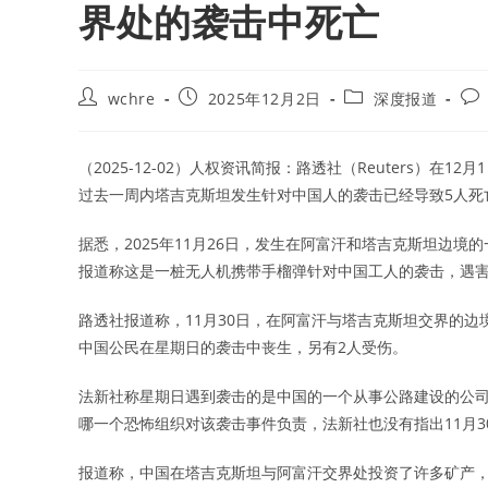
界处的袭击中死亡
Post
Post
Post
Pos
wchre
2025年12月2日
深度报道
author:
published:
category:
co
（2025-12-02）人权资讯简报：路透社（Reuters）
过去一周内塔吉克斯坦发生针对中国人的袭击已经导致5人死
据悉，2025年11月26日，发生在阿富汗和塔吉克斯坦边
报道称这是一桩无人机携带手榴弹针对中国工人的袭击，遇害者属于
路透社报道称，11月30日，在阿富汗与塔吉克斯坦交界的边
中国公民在星期日的袭击中丧生，另有2人受伤。
法新社称星期日遇到袭击的是中国的一个从事公路建设的公司
哪一个恐怖组织对该袭击事件负责，法新社也没有指出11月
报道称，中国在塔吉克斯坦与阿富汗交界处投资了许多矿产，