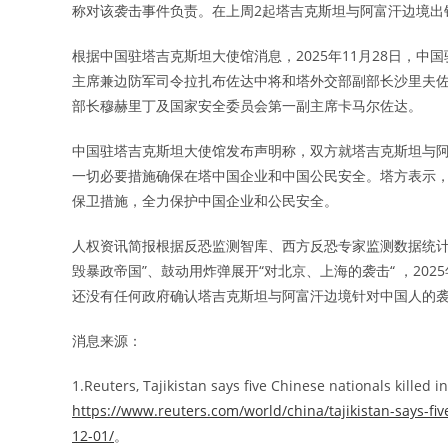
称对该袭击事件负责。在上周2起塔吉克斯坦与阿富汗边境出
根据中国驻塔吉克斯坦大使馆消息，2025年11月28日，
主席兼边防军司令拉扎布佐达中将和塔外交部副部长沙里夫佐
部长穆赫里丁及国家安全委员会第一副主席卡马尔佐达。
中国驻塔吉克斯坦大使馆发布声明称，双方就塔吉克斯坦与
一切必要措施确保在塔中国企业和中国公民安全。塔方表示
保卫措施，全力保护中国企业和公民安全。
人权资讯简报根据反恐监测智库、西方反恐专家监测数据统计
毁暴政帝国”、鼓动用炸弹展开“对北京、上海的袭击“ ，20
还没有任何政府确认塔吉克斯坦与阿富汗边境针对中国人的
消息来源：
1.Reuters, Tajikistan says five Chinese nationals killed
https://www.reuters.com/world/china/tajikistan-says-fi
12-01/
。