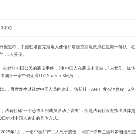
t
0评论
mments:
在12月1日报道称，中国驻塔吉克斯坦大使馆和塔吉克斯坦政府在星期一确认，在
亡，5人受伤。
境的一桩针对中国公民的袭击事件，3名中国人在袭击中丧生，1人受伤。媒体
一家中资企业LLC Shahin SM员工。
境出，再度发生以针对中国人员的袭击。法新社（AFP）发布消息称，2名
，法新社称“一个恐怖组织成员发动了袭击”，但是法新社没有指出具体是
30日针对中国人袭击的具体方式。
2025年1月，一名中国矿产工人死于袭击，阿富汗伊斯兰国呼罗珊组织宣