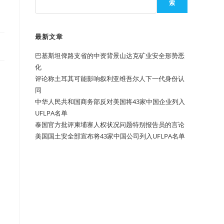
索
最新文章
巴基斯坦俾路支省的中资背景山达克矿业安全形势恶
化
评论称土耳其可能影响叙利亚维吾尔人下一代身份认
同
中华人民共和国商务部反对美国将43家中国企业列入
UFLPA名单
泰国官方批评柬埔寨人权状况问题特别报告员的言论
美国国土安全部宣布将43家中国公司列入UFLPA名单