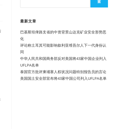
索
最新文章
告
巴基斯坦俾路支省的中资背景山达克矿业安全形势恶
化
评论称土耳其可能影响叙利亚维吾尔人下一代身份认
同
中华人民共和国商务部反对美国将43家中国企业列入
UFLPA名单
泰国官方批评柬埔寨人权状况问题特别报告员的言论
美国国土安全部宣布将43家中国公司列入UFLPA名单
员