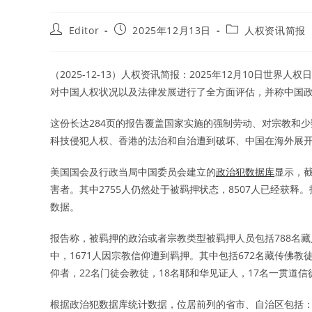
Post
Post
Post
Editor
2025年12月13日
人权资讯简报
author:
published:
category:
（2025-12-13）人权资讯简报：2025年12月10日世
对中国人权状况以及法律发展进行了全方面评估，并称中国
这份长达284页的报告覆盖国家实施的强制劳动、对宗教和
科技侵犯人权、香港的法治和自治遭到破坏、中国在海外展
美国国会及行政当局中国委员会建立的
政治犯数据库
显示，截
害者。其中2755人仍然处于被羁押状态，8507人已经获
数据。
报告称，被羁押的政治或者宗教类型被羁押人员包括788名藏人
中，1671人因宗教信仰遭到羁押。其中包括672名藏传佛教徒
仰者，22名门徒会教徒，18名耶和华见证人，17名一贯道信
根据政治犯数据库统计数据，位居前列的省市、自治区包括：新疆6