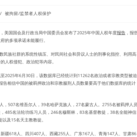
/
被拘留/监禁者人权保护
界人权日，美国国会及行政当局中国委员会发布了2025年中国人权年度
报告
，报
政府的多项承诺未能履行。
少数民族社群的系统性镇压、对民间社会和异议人士的刑事化指控、利用高
开的人权侵犯、政治犯等内容。
至2025年6月30日，该数据库已经统计到11262名政治或者宗教类型被迫
释。报告相信中国的被羁押政治和宗教服刑人员数量要高于他们数据库的统计
，507名维吾尔人，39名哈萨克族人，27名蒙古人。2755名被羁押人
，485名法轮功练习人员，246名穆斯林，83名基督教徒，38名全能神信
徒以及15名天主教教徒。
18人、四川407人、西藏255人、广东167人、青海147人、甘肃86