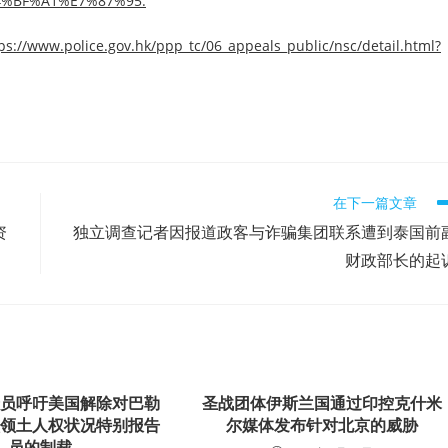
E4%BF%A1%E7%87%95.
ps://www.police.gov.hk/ppp_tc/06_appeals_public/nsc/detail.html?
在下一篇文章
资
独立调查记者因报道政客与诈骗集团联系遭到泰国前
财政部长的起
专员呼吁美国解除对巴勒
圣战团体伊斯兰国通过印控克什米
领领土人权状况特别报告
尔媒体发布针对北京的威胁
员的制裁