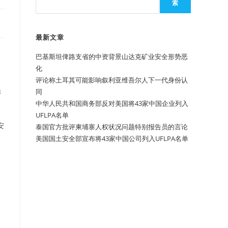
索
最新文章
巴基斯坦俾路支省的中资背景山达克矿业安全形势恶
化
评论称土耳其可能影响叙利亚维吾尔人下一代身份认
员
同
中华人民共和国商务部反对美国将43家中国企业列入
UFLPA名单
安
泰国官方批评柬埔寨人权状况问题特别报告员的言论
美国国土安全部宣布将43家中国公司列入UFLPA名单