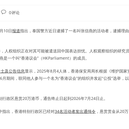
Post
0评论
comments:
5月10日
报道
指出，泰国警方近日逮捕了一名叫张信燕的活动者，逮捕理由
件，人权组织正在对其可能被遣送回中国表达担忧。人权观察组织的研究
燕是一个叫“香港议会”（HKParliament）的成员。
人士及公告信息
显示，2025年8月4人体，香港保安局局长根据《维护国家
6月期间，联同他人参与一个名为“香港议会”的组织并发起“公投”选举，以
行政区悬赏20万港币，通告终止日起到2026年7月24日止。
报道中指出，香港特别行政区已经对
34名活动者发出通缉令
，悬赏赏金从20万