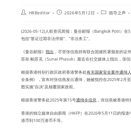
Post
Post
Post
HRBeditor
2026年5月12日
倡导之声
author:
published:
category:
(2026-05-12)人权资讯简报：曼谷邮报（Bangkok Post）在
包括“签证过期非法停留”、“非法务工”。
《曼谷邮报》
指出
，尽管张信燕持有联合国难民署颁发的证
苏奈.帕苏克（Sunai Phasuk）最近在社交媒体上指出，张信
根据香港特别行政区政府香港警务处
有关国家安全案件通缉
全条例》，宣布对张信燕发出通缉，她被指控在2025年2月至
图实施“自决”及颠覆国家政权。
根据香港警务处2025年第15号
通缉令信息
，张信燕被香港特别
香港的独立媒体自由新闻（HKFP）在2026年5月11日的
港币到100万港币不等。