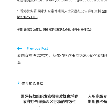
4.信燕訪談,
https://www.youtube.com/@%E5%BC%B5%
5.香港警务署,國家安全案件通緝人士及懸紅公告詳細資料,
htt
id=20250016
.
标签
:
张信燕
,
法轮功
,
泰国
,
维护国家安全条例
,
通缉令
,
香港议会
Read
Previous Post
more
泰国宣布冻结本杰明.莫尔伯格诈骗网络200多亿泰铢
articles
金
你可能也喜欢
国际特赦组织发布报告质疑柬埔寨
人权高级
政府打击诈骗园区行动的有效性
斯坦被占