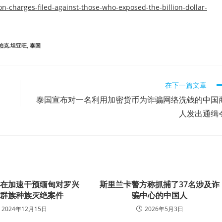
on-charges-filed-against-those-who-exposed-the-billion-dollar-
帕克.坦亚旺
,
泰国
在下一篇文章
泰国宣布对一名利用加密货币为诈骗网络洗钱的中国
人发出通缉
正在加速干预缅甸对罗兴
斯里兰卡警方称抓捕了37名涉及诈
数群族种族灭绝案件
骗中心的中国人
2024年12月15日
2026年5月3日