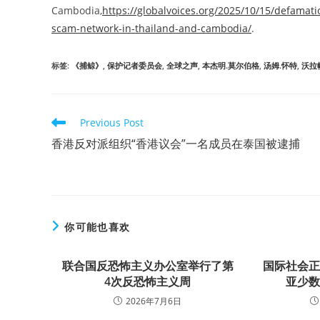
Cambodia,
https://globalvoices.org/2025/10/15/defamati
scam-network-in-thailand-and-cambodia/
.
标签
:
《捕鲸》
,
保护记者委员会
,
全球之声
,
本杰明.莫尔伯格
,
汤姆.怀特
,
沃拉
Read
Previous Post
more
香港反对派组织“香港议会”一名成员在泰国被逮捕
articles
你可能也喜欢
联合国反恐怖主义办公室举行了第
国际社会
4次反恐怖主义周
亚少
2026年7月6日