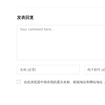
发表回复
Comment
Enter
Enter
your
your
name
email
在此浏览器中保存我的显示名称、邮箱地址和网站地址
or
address
username
to
to
comment
comment