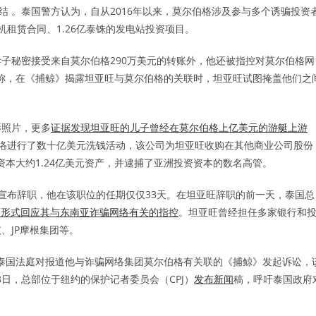
结 。泰国警方认为，自从2016年以来，莫尔伯格涉及参与多个诱骗投资
机租赁合同、1.26亿泰铢的发电站投资项目。
子秘密接受来自莫尔伯格290万美元的转账外，他还被指控对莫尔伯格网
告称，在《捕鲸》揭露坦亚旺与莫尔伯格的关联时，坦亚旺试图掩盖他们之
影照片，更多
证据发现坦亚旺的儿子曾经在莫尔伯格上亿美元的游艇上游
网络进行了数十亿美元洗钱活动，该公司为坦亚旺收购在其他商业公司股份
资本大约1.24亿美元资产，并逮捕了亚洲投资资本的数名高管。
剧性宣布辞职，他在该职位的任期仅仅33天。在坦亚旺辞职的前一天，泰国总
面形式回应其与东南亚诈骗网络有关的指控
。坦亚旺曾经担任多家银行和
、JP摩根集团等。
向泰国法庭对报道他与诈骗网络集团莫尔伯格有关联的《捕鲸》发起诉讼，
18日，总部位于纽约的保护记者委员会（CPJ）
发布新闻
稿，呼吁泰国政府