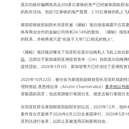
莫尔伯格诈骗网络高达200多亿泰铢的资产已经被泰国政府冻
的欺诈活动。包括7亿泰铢的地产股票、2.55亿泰铢的私人飞
泰国前财政部副部长坦亚旺被《捕鲸》项目报道揭露不仅其妻
络有商业合作的金融公司持有24.14%的股份。《捕鲸》报
的联系，并称两者只是“在孩子入学门口相见的熟人”。
《捕鲸》项目随后曝光了坦亚旺在莫尔伯格私人飞机上的合
玩
。总部位于新加坡的亚洲投资资本（CAI）协助莫尔伯格
提供贷款。2026年3月5日，新加坡警方已经冻结了亚洲投资
2025年10月22日，被任命为泰国前副财政部长坦亚旺戏
理阿努廷.查恩维拉库（Anutin Charnvirakul）
要求他以书
资集团的高官，包括美国银行泰国分支、德意志银行泰国分支
在坦亚旺辞去泰国财政部副部长职位后，2025年12月，他
案件首次开庭将于2026年6月22日在泰国举行。2026年5月
其刑法进行改革，以防止其被滥用压制新闻自由。