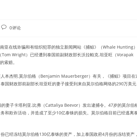
Post
0评论
comments:
跟踪东南亚在线诈骗和有组织犯罪的独立新闻网站《捕鲸》（Whale Hunting
m Wright）已经遭到泰国前副财政部长沃拉帕克.坦亚旺（Vorapak
元的索赔。
.莫尔伯格（Benjamin Mauerberger）有关，《捕鲸》项目在
泰国财政部前副部长坦亚旺的妻子接受到来自莫尔伯格网络的290万美元
卡塔利亚.比弗（Cattaliya Beevor）发出逮捕令。47岁的莫尔伯
务和欺诈活动，并造成了至少10亿泰铢的损失。莫尔伯格目前已经逃离
2月份已经冻结莫尔伯格130亿泰铢的资产，加上泰国政府4月份的冻结资产