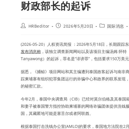
财政部长的起诉
Post
Post
Post
HRBeditor
2026年5月20日
国际消息
author:
published:
category:
(2026-05-20）人权资讯简报 ：2026年5月18日，长期
发布消息称
，该独立调查新闻网站以及该项目主编汤姆.怀特（To
Tanyawong）的起诉，罪名是“诽谤罪”，包括要求150万美
据悉，《捕鲸》项目网站和其主编遭到泰国政客起诉与南非商人本杰明
踪柬埔寨有组织犯罪集团运行的诈骗中心和政界的联系发现，
的秘密汇款。
今年2月，泰国中央调查局（CIB）已经对莫尔伯格及其泰国籍的妻子
和妻子被泰国警方指控协助柬埔寨的网络诈骗团体提供洗钱服
国，其藏匿地可能是塞舌尔或者阿联酋。
根据泰国打击洗钱办公室(AMLO)的要求，泰国地方法院在