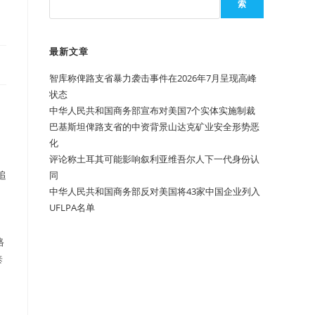
索
最新文章
智库称俾路支省暴力袭击事件在2026年7月呈现高峰
状态
）
中华人民共和国商务部宣布对美国7个实体实施制裁
巴基斯坦俾路支省的中资背景山达克矿业安全形势恶
化
评论称土耳其可能影响叙利亚维吾尔人下一代身份认
追
同
中华人民共和国商务部反对美国将43家中国企业列入
UFLPA名单
格
泰
，