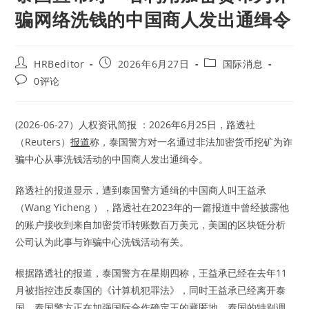
骗网络洗钱的中国商人发出通缉令
Post
Post
Post
HRBeditor
2026年6月27日
国际消息
author:
published:
category:
Post
0评论
comments:
(2026-06-27）人权资讯简报 ：2026年6月25日，路透社
（Reuters）
报道
称，泰国警方对一名通过非法加密货币挖矿为诈
骗中心从事洗钱活动的中国商人发出通缉令。
路透社的报道显示，遭到泰国警方通缉的中国商人叫王益承
（Wang Yicheng ），路透社在2023年的一篇报道中曾经披露他
的账户接收到来自加密货币转账数百万美元，美国的区块链分析
公司认为此事与诈骗中心洗钱活动有关。
根据路透社的报道，泰国警方在星期四称，王益承已经在去年11
月被指控违反泰国的《计算机犯罪法》，同时王益承已经离开泰
国，泰国警方正在加强国际合作确定王的藏匿地。泰国的特别调