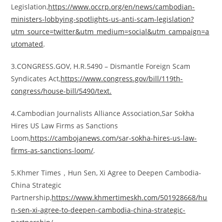
Legislation,
https://www.occrp.org/en/news/cambodian-
ministers-lobbying-spotlights-us-anti-scam-legislation?
utm_source=twitter&utm_medium=social&utm_campaign=a
utomated
.
3.CONGRESS.GOV, H.R.5490 – Dismantle Foreign Scam
Syndicates Act,
https://www.congress.gov/bill/119th-
congress/house-bill/5490/text.
4.Cambodian Journalists Alliance Association,Sar Sokha
Hires US Law Firms as Sanctions
Loom,
https://cambojanews.com/sar-sokha-hires-us-law-
firms-as-sanctions-loom/
.
5.Khmer Times，Hun Sen, Xi Agree to Deepen Cambodia-
China Strategic
Partnership,
https://www.khmertimeskh.com/501928668/hu
n-sen-xi-agree-to-deepen-cambodia-china-strategic-