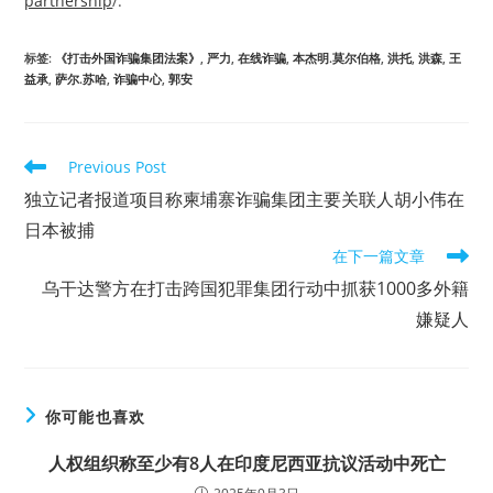
partnership
/.
标签
:
《打击外国诈骗集团法案》
,
严力
,
在线诈骗
,
本杰明.莫尔伯格
,
洪托
,
洪森
,
王
益承
,
萨尔.苏哈
,
诈骗中心
,
郭安
Read
Previous Post
more
独立记者报道项目称柬埔寨诈骗集团主要关联人胡小伟在
articles
日本被捕
在下一篇文章
乌干达警方在打击跨国犯罪集团行动中抓获1000多外籍
嫌疑人
你可能也喜欢
人权组织称至少有8人在印度尼西亚抗议活动中死亡