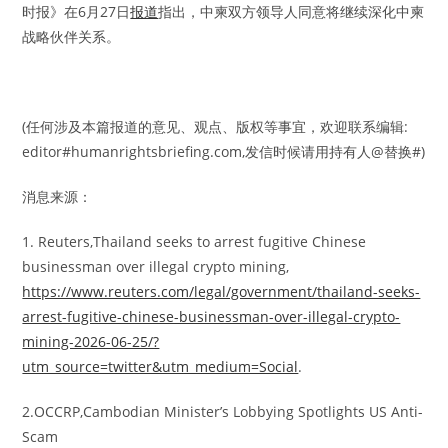
时报》在6月27日
报道
指出，中柬双方领导人同意将继续深化中柬
战略伙伴关系。
(任何涉及本篇报道的意见、观点、版权等事宜，欢迎联系编辑:
editor#humanrightsbriefing.com,发信时候请用持有人@替换#)
消息来源：
1. Reuters,Thailand seeks to arrest fugitive Chinese
businessman over illegal crypto mining,
https://www.reuters.com/legal/government/thailand-seeks-
arrest-fugitive-chinese-businessman-over-illegal-crypto-
mining-2026-06-25/?
utm_source=twitter&utm_medium=Social
.
2.OCCRP,Cambodian Minister’s Lobbying Spotlights US Anti-
Scam