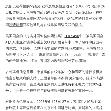
总部设在荷兰的“有组织犯罪及贪腐报道项目”（OCCRP）在6月26
日
报道
指出，柬埔寨内政部副部长萨尔.苏哈（Sar Sokha）被指
控曾参与陈志诈骗网络“金贝集团”运行。萨尔.苏哈目前已经在美
国
聘请律师
回应他遭到与在线诈骗网络关联的指控。
美国国会的《打击外国诈骗集团法案》
H.R.5490
中，被美国国会
列入东南亚诈骗中心重点关联的人物名单中，除了包括中国国籍
的陈志、李雄外。也包括南非籍的本杰明.莫尔伯格、柬埔寨的议
员郭安（ Kok An）、柬埔寨富商严力（Yim Leak）、柬埔寨洪森
的侄子洪托(Hun To)、柬埔寨内政部副部长萨尔.苏哈。
多种渠道信息显示，柬埔寨的在线诈骗中心和园区的运行获得柬
埔寨当地政府的支持，上面名单的本杰明.莫尔伯格、陈志均与洪
森家族有关联，甚至洪森家族的人士
洪托持有汇旺支付的30%股
份
，汇旺是一个被指控与诈骗洗钱网络有关联的支付平台。
根据多方信息显示，2026年6月25日-27日，柬埔寨人民党主席、
参议院主席洪森目前正在北京对中国进行访问。柬埔寨的《高棉