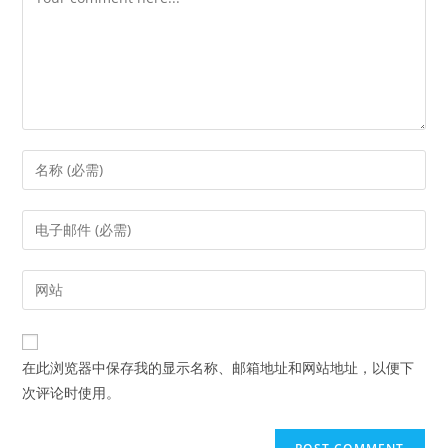
Enter
your
name
Enter
or
your
username
email
Enter
to
address
your
comment
to
website
comment
URL
在此浏览器中保存我的显示名称、邮箱地址和网站地址，以便下
(optional)
次评论时使用。