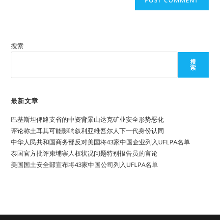
搜索
搜
索
最新文章
巴基斯坦俾路支省的中资背景山达克矿业安全形势恶化
评论称土耳其可能影响叙利亚维吾尔人下一代身份认同
中华人民共和国商务部反对美国将43家中国企业列入UFLPA名单
泰国官方批评柬埔寨人权状况问题特别报告员的言论
美国国土安全部宣布将43家中国公司列入UFLPA名单