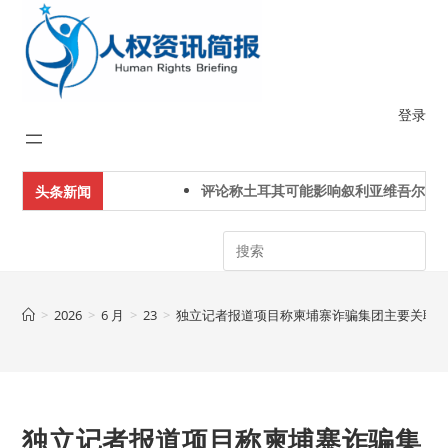
Skip
to
content
登录
评论称土耳其可能影响叙利亚维吾尔人下
头条新闻
Search
>
2026
>
6 月
>
23
>
独立记者报道项目称柬埔寨诈骗集团主要关联
独立记者报道项目称柬埔寨诈骗集