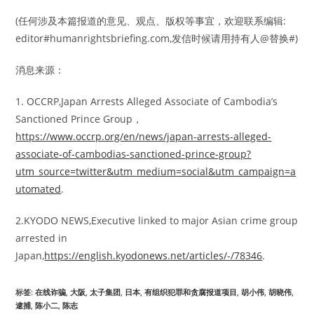
(任何涉及本篇报道的意见、观点、版权等事宜，欢迎联系编辑:
editor#humanrightsbriefing.com,发信时候请用持有人@替换#)
消息来源：
1. OCCRP,Japan Arrests Alleged Associate of Cambodia’s
Sanctioned Prince Group，
https://www.occrp.org/en/news/japan-arrests-alleged-
associate-of-cambodias-sanctioned-prince-group?
utm_source=twitter&utm_medium=social&utm_campaign=a
utomated
.
2.KYODO NEWS,Executive linked to major Asian crime group
arrested in
Japan,
https://english.kyodonews.net/articles/-/78346
.
标签
:
在线诈骗
,
大阪
,
太子集团
,
日本
,
有组织犯罪和贪腐报道项目
,
胡小伟
,
胡晓伟
,
逮捕
,
陈小二
,
陈志