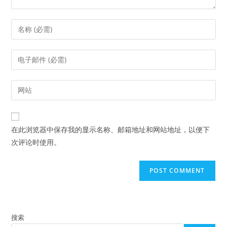
Enter
your
name
Enter
or
your
username
email
Enter
to
address
your
comment
to
website
comment
URL
在此浏览器中保存我的显示名称、邮箱地址和网站地址，以便下
(optional)
次评论时使用。
搜索