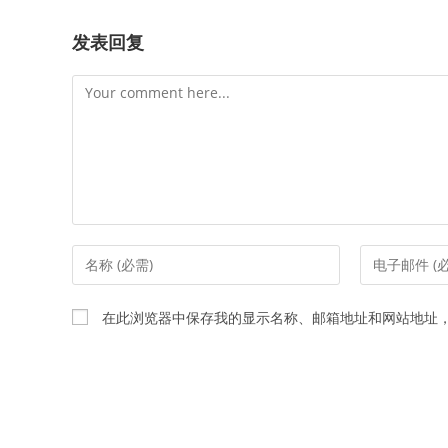
发表回复
Comment
Enter
Enter
your
your
name
email
在此浏览器中保存我的显示名称、邮箱地址和网站地址
or
address
username
to
to
comment
comment