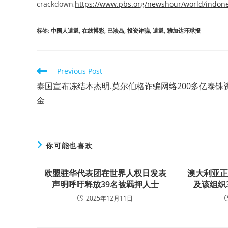
crackdown,
https://www.pbs.org/newshour/world/indones
标签
:
中国人遣返
,
在线博彩
,
巴淡岛
,
投资诈骗
,
遣返
,
雅加达环球报
Read
Previous Post
more
泰国宣布冻结本杰明.莫尔伯格诈骗网络200多亿泰铢
articles
金
你可能也喜欢
欧盟驻华代表团在世界人权日发表
澳大利亚
声明呼吁释放39名被羁押人士
及该组织
2025年12月11日