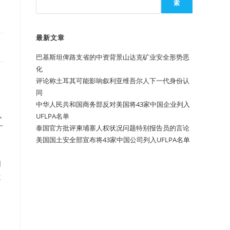
索
最新文章
巴基斯坦俾路支省的中资背景山达克矿业安全形势恶
化
评论称土耳其可能影响叙利亚维吾尔人下一代身份认
同
中华人民共和国商务部反对美国将43家中国企业列入
入
UFLPA名单
广
泰国官方批评柬埔寨人权状况问题特别报告员的言论
美国国土安全部宣布将43家中国公司列入UFLPA名单
同
遣