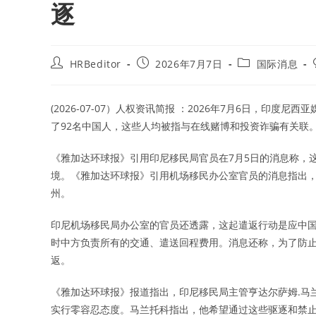
逐
Post
Post
Post
HRBeditor
2026年7月7日
国际消息
author:
published:
category:
(2026-07-07）人权资讯简报 ：2026年7月6日，印度尼西亚
了92名中国人，这些人均被指与在线赌博和投资诈骗有关联
《雅加达环球报》引用印尼移民局官员在7月5日的消息称，
境。《雅加达环球报》引用机场移民办公室官员的消息指出，
州。
印尼机场移民局办公室的官员还透露，这起遣返行动是应中
时中方负责所有的交通、遣送回程费用。消息还称，为了防
返。
《雅加达环球报》报道指出，印尼移民局主管亨达尔萨姆.马兰托科（
实行零容忍态度。马兰托科指出，他希望通过这些驱逐和禁