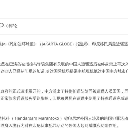
Post
0评论
comments:
媒体《雅加达环球报》（JAKARTA GLOBE）
报道
称，印尼移民局最近驱逐
。
这些在巴淡岛被指控与诈骗集团有关联的中国人遭驱逐后被终身禁止再次
这些人已经从印尼苏加诺.哈达国际机场搭乘南航班机抵达中国南方城市
国政府的正式请求展开的，中方派出了特别护送队陪同被遣返人员回国，
止正常旅客通道服务受到影响，印尼移民局在遣返中使用了特殊通道完成
 Hendarsam Marantoko ）称印尼对外国人涉及的跨国犯罪活动
止终身入境行为对在印尼从事犯罪活动的外国人起到威慑和劝阻作用。