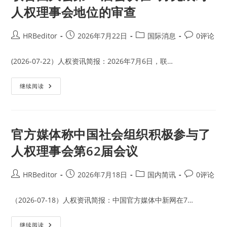
人权理事会地位的审查
Post
Post
Post
Post
HRBeditor
2026年7月22日
国际消息
0评论
author:
published:
category:
comments:
(2026-07-22）人权资讯简报：2026年7月6日，联…
联
继续阅读
合
国
大
会
第
80
官方媒体称中国社会组织积极参与了
届
会
人权理事会第62届会议
议
在
7
月
Post
Post
Post
Post
HRBeditor
2026年7月18日
国内简讯
0评论
完
author:
published:
category:
comments:
成
对
人
（2026-07-18）人权资讯简报：中国官方媒体中新网在7…
权
理
事
官
继续阅读