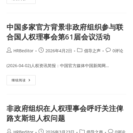
会
方
地
媒
位
体
的
称
审
中
查
国
中国多家官方背景非政府组织参与联
社
会
合国人权理事会第61届会议活动
组
织
积
极
Post
Post
Post
Post
HRBeditor
2026年4月2日
倡导之声
0评论
参
author:
published:
category:
comments:
与
了
人
(2026-04-02)人权资讯简报：中国官方媒体中国新闻网…
权
理
事
中
继续阅读
会
国
第
多
62
家
届
官
会
方
议
背
非政府组织在人权理事会呼吁关注俾
景
非
路支斯坦人权问题
政
府
组
织
Post
Post
Post
Post
HRBeditor
2026年3月23日
倡导之声
0评论