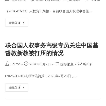
参
author:
published:
category:
comments:
与
联
合
（2026-03-23）人权资讯简报：目前联合国人权理事会第…
国
人
权
非
继续阅读
理
政
事
府
会
组
第
织
61
在
届
人
联合国人权事务高级专员关注中国基
会
权
议
理
活
督教新教被打压的情况
事
动
会
呼
吁
Post
Post
Post
Post
Editor
2026年3月2日
国际消息
0评论
关
author:
published:
category:
comments:
注
俾
路
(2025-03-01)人权资讯简报：2026年2月23日，…
支
斯
坦
联
继续阅读
人
合
权
国
问
人
题
权
事