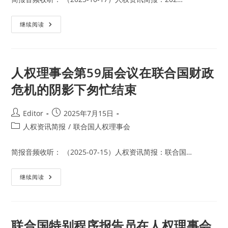
权
理
事
人
继续阅读
会
权
主
理
席
事
会
第
60
人权理事会第59届会议在联合国财政
届
会
危机的阴影下匆忙结束
议
关
注
中
Post
Post
Editor
2025年7月15日
国
author:
published:
人
Post
人权资讯简报
/
联合国人权理事会
权
category:
捍
卫
简报音频收听： （2025-07-15）人权资讯简报：联合国…
者
个
案
超
人
继续阅读
过
权
31
理
例
事
会
第
59
联合国特别程序报告员在人权理事会
届