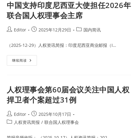
务
中国支持印度尼西亚大使担任2026年
高
级
联合国人权理事会主席
专
员
关
注
Post
Post
Post
Editor
2025年12月29日
国内简讯
中
author:
published:
category:
国
基
督
（2025-12-29）人权资讯简报：印度尼西亚商业邮报（I…
教
新
教
中
继续阅读
被
国
打
支
压
持
的
印
情
度
况
尼
人权理事会第60届会议关注中国人权
西
亚
捍卫者个案超过31例
大
使
担
任
Post
Post
Editor
2025年10月17日
2026
author:
published:
年
Post
人权资讯简报
/
联合国人权理事会
联
category:
合
国
简报音频收听： （2025-10-17）人权资讯简报：202…
人