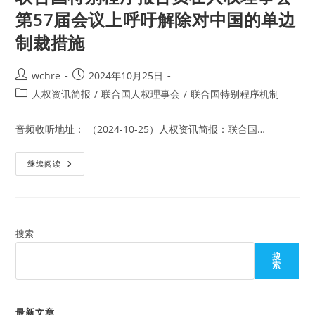
会
第57届会议上呼吁解除对中国的单边
议
在
制裁措施
联
合
国
财
Post
Post
wchre
2024年10月25日
政
危
author:
published:
Post
人权资讯简报
/
联合国人权理事会
/
联合国特别程序机制
机
的
category:
阴
影
音频收听地址： （2024-10-25）人权资讯简报：联合国…
下
匆
忙
联
继续阅读
结
合
束
国
特
别
程
序
报
搜索
告
员
搜
在
索
人
权
理
事
会
最新文章