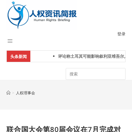
Skip
to
content
登录
评论称土耳其可能影响叙利亚维吾尔人下
头条新闻
Search
>
人权理事会
联合国大会第80届会议在7月完成对