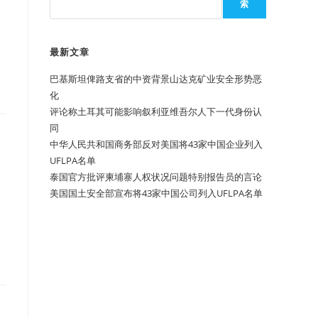
索
最新文章
巴基斯坦俾路支省的中资背景山达克矿业安全形势恶
化
评论称土耳其可能影响叙利亚维吾尔人下一代身份认
同
中华人民共和国商务部反对美国将43家中国企业列入
UFLPA名单
泰国官方批评柬埔寨人权状况问题特别报告员的言论
美国国土安全部宣布将43家中国公司列入UFLPA名单