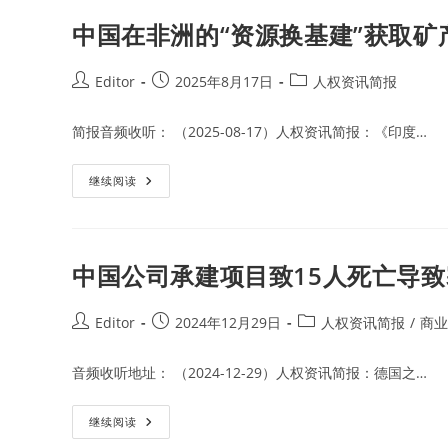
毁
阵
坏
线
中国在非洲的“资源换基建”获取
对
中
国
投
Post
Post
Post
Editor
2025年8月17日
人权资讯简报
资
author:
published:
category:
发
出
简报音频收听： （2025-08-17）人权资讯简报：《印度…
威
胁
信
息
中
继续阅读
国
在
非
洲
的
“资
中国公司承建项目致15人死亡导
源
换
基
建”
Post
Post
Post
Editor
2024年12月29日
人权资讯简报
/
商业
获
author:
published:
category:
取
矿
音频收听地址： （2024-12-29）人权资讯简报：德国之…
产
开
发
权
中
继续阅读
的
国
模