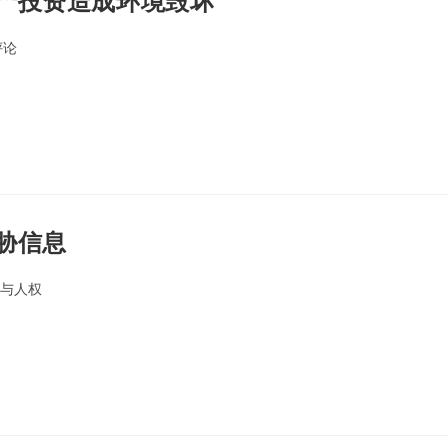
产投资造成环境毁坏
评论
nts:
胁信息
与人权