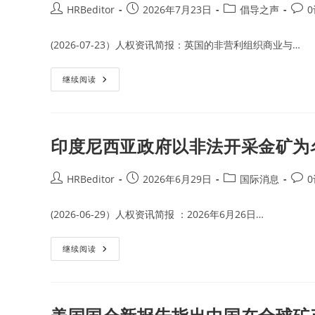
Post
Post
Post
Post
HRBeditor
2026年7月23日
倡导之声
author:
published:
category:
comm
(2026-07-23）人权资讯简报：英国的非营利组织商业与…
英
继续阅读
国
组
织
发
布
涉
印度尼西亚政府以非法开采金矿为
及
中
资
公
Post
Post
Post
Post
HRBeditor
2026年6月29日
国际消息
司
author:
published:
category:
comm
海
外
(2026-06-29）人权资讯简报 ：2026年6月26日…
采
矿
行
业
印
继续阅读
的
度
商
尼
业
西
与
亚
人
政
权
府