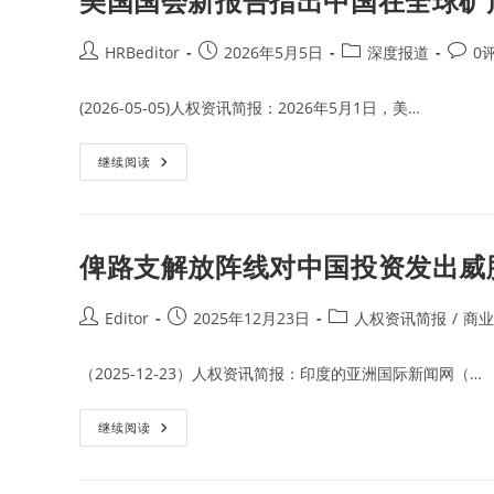
美国国会新报告指出中国在全球矿
报
以
告
非
法
开
Post
Post
Post
Post
HRBeditor
2026年5月5日
深度报道
0
采
author:
published:
category:
comme
金
矿
(2026-05-05)人权资讯简报：2026年5月1日，美…
为
名
对
24
美
继续阅读
名
国
中
国
国
会
人
新
进
报
行
告
俾路支解放阵线对中国投资发出威
指
指
控
出
中
国
Post
Post
Post
Editor
2025年12月23日
人权资讯简报
/
商业
在
author:
published:
category:
全
球
（2025-12-23）人权资讯简报：印度的亚洲国际新闻网（…
矿
产
投
资
俾
继续阅读
造
路
成
支
环
解
境
放