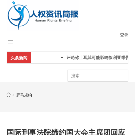
Skip
to
content
登录
评论称土耳其可能影响叙利亚维吾尔
头条新闻
Search
>
罗马规约
国际刑事法院缔约国大会主席团回应