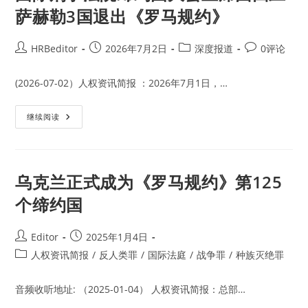
萨赫勒3国退出《罗马规约》
Post
Post
Post
Post
HRBeditor
2026年7月2日
深度报道
0评论
author:
published:
category:
comments:
(2026-07-02）人权资讯简报 ：2026年7月1日，…
国
继续阅读
际
刑
事
法
院
缔
乌克兰正式成为《罗马规约》第125
约
国
个缔约国
大
会
主
席
Post
Post
Editor
2025年1月4日
团
author:
published:
回
Post
人权资讯简报
/
反人类罪
/
国际法庭
/
战争罪
/
种族灭绝罪
应
category:
萨
赫
音频收听地址: （2025-01-04） 人权资讯简报：总部…
勒
3