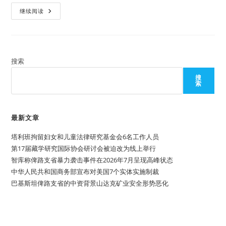
国
退
乌
继续阅读
出
克
《罗
兰
马
正
规
式
约》
成
为
《罗
搜索
马
规
搜
约》
索
第
125
个
缔
约
最新文章
国
塔利班拘留妇女和儿童法律研究基金会6名工作人员
第17届藏学研究国际协会研讨会被迫改为线上举行
智库称俾路支省暴力袭击事件在2026年7月呈现高峰状态
中华人民共和国商务部宣布对美国7个实体实施制裁
巴基斯坦俾路支省的中资背景山达克矿业安全形势恶化