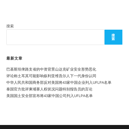
搜索
搜
索
最新文章
巴基斯坦俾路支省的中资背景山达克矿业安全形势恶化
评论称土耳其可能影响叙利亚维吾尔人下一代身份认同
中华人民共和国商务部反对美国将43家中国企业列入UFLPA名单
泰国官方批评柬埔寨人权状况问题特别报告员的言论
美国国土安全部宣布将43家中国公司列入UFLPA名单