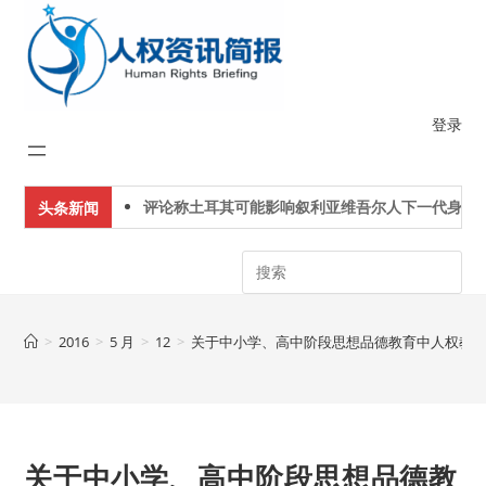
Skip
to
content
登录
评论称土耳其可能影响叙利亚维吾尔人下一代身份认
头条新闻
Search
>
2016
>
5 月
>
12
>
关于中小学、高中阶段思想品德教育中人权教
关于中小学、高中阶段思想品德教