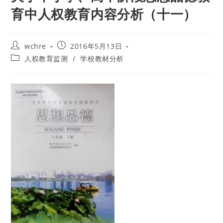
育中人权教育内容分析（十一）
Post
Post
wchre
2016年5月13日
author:
published:
Post
人权教育监测
/
学校教材分析
category: