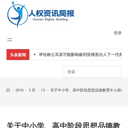
Skip
to
content
登录
评论称土耳其可能影响叙利亚维吾尔人下一代身份认
头条新闻
Search
>
2016
>
5 月
>
13
>
关于中小学、高中阶段思想品德教育中人权教
关于中小学、高中阶段思想品德教