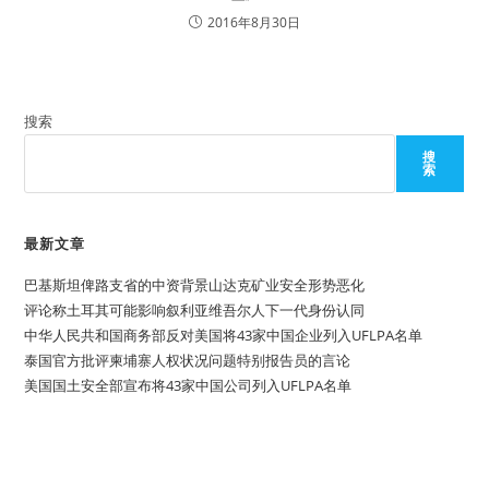
2016年8月30日
搜索
搜
索
最新文章
巴基斯坦俾路支省的中资背景山达克矿业安全形势恶化
评论称土耳其可能影响叙利亚维吾尔人下一代身份认同
中华人民共和国商务部反对美国将43家中国企业列入UFLPA名单
泰国官方批评柬埔寨人权状况问题特别报告员的言论
美国国土安全部宣布将43家中国公司列入UFLPA名单