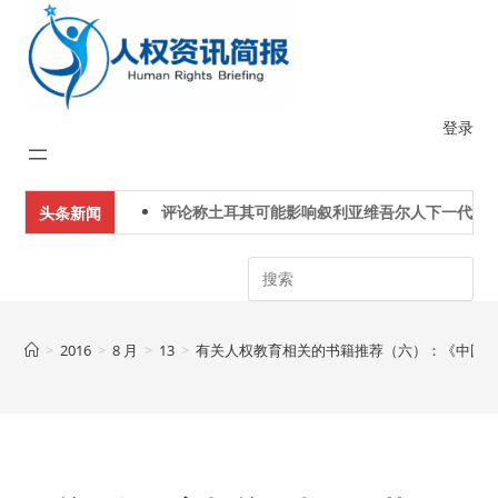
Skip
to
content
登录
评论称土耳其可能影响叙利亚维吾尔人下一代身份
头条新闻
Search
>
2016
>
8 月
>
13
>
有关人权教育相关的书籍推荐（六）：《中国人